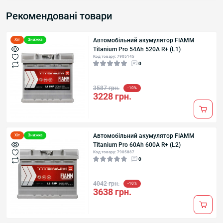
Рекомендовані товари
Автомобільний акумулятор FIAMM
Хіт
Знижка
Titanium Pro 54Аh 520А R+ (L1)
Код товару: 7905145
0
3587 грн.
-10%
3228 грн.
Автомобільний акумулятор FIAMM
Хіт
Знижка
Titanium Pro 60Аh 600А R+ (L2)
Код товару: 7905887
0
4042 грн.
-10%
3638 грн.