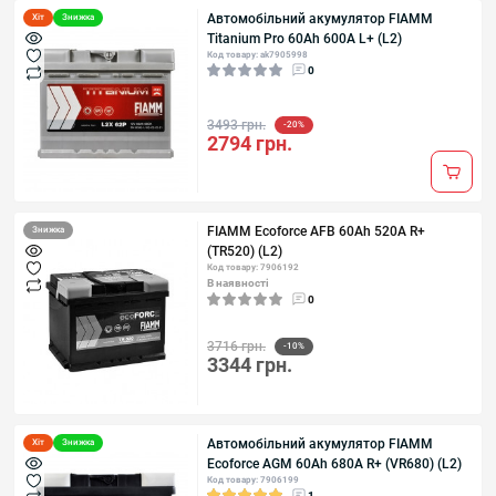
Автомобільний акумулятор FIAMM
Хіт
Знижка
Titanium Pro 60Аh 600А L+ (L2)
Код товару: ak7905998
0
3493 грн.
-20%
2794 грн.
FIAMM Ecoforce AFB 60Аh 520А R+
Знижка
(TR520) (L2)
Код товару: 7906192
В наявності
0
3716 грн.
-10%
3344 грн.
Автомобільний акумулятор FIAMM
Хіт
Знижка
Ecoforce AGM 60Аh 680А R+ (VR680) (L2)
Код товару: 7906199
1