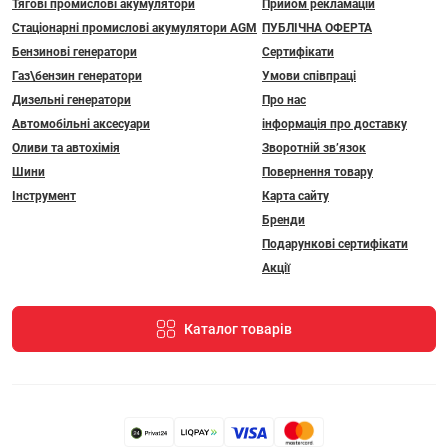
Тягові промислові акумулятори
Прийом рекламацій
Стаціонарні промислові акумулятори АGM
ПУБЛІЧНА ОФЕРТА
Бензинові генератори
Сертифікати
Газ\бензин генератори
Умови співпраці
Дизельні генератори
Про нас
Автомобільні аксесуари
інформація про доставку
Оливи та автохімія
Зворотній зв’язок
Шини
Повернення товару
Інструмент
Карта сайту
Бренди
Подарункові сертифікати
Акції
Каталог товарів