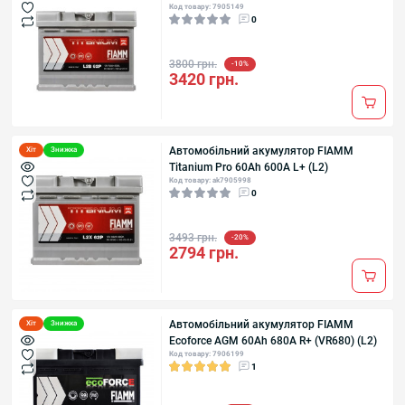
Код товару: 7905149
0
3800 грн.
-10%
3420 грн.
Автомобільний акумулятор FIAMM
Хіт
Знижка
Titanium Pro 60Аh 600А L+ (L2)
Код товару: ak7905998
0
3493 грн.
-20%
2794 грн.
Автомобільний акумулятор FIAMM
Хіт
Знижка
Ecoforce AGM 60Аh 680А R+ (VR680) (L2)
Код товару: 7906199
1