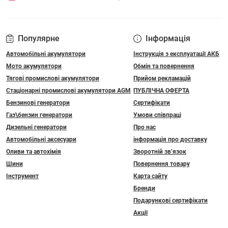
Популярне
Інформація
Автомобільні акумулятори
Інструкція з експлуатації АКБ
Мото акумулятори
Обмін та повернення
Тягові промислові акумулятори
Прийом рекламацій
Стаціонарні промислові акумулятори АGM
ПУБЛІЧНА ОФЕРТА
Бензинові генератори
Сертифікати
Газ\бензин генератори
Умови співпраці
Дизельні генератори
Про нас
Автомобільні аксесуари
інформація про доставку
Оливи та автохімія
Зворотній зв’язок
Шини
Повернення товару
Інструмент
Карта сайту
Бренди
Подарункові сертифікати
Акції