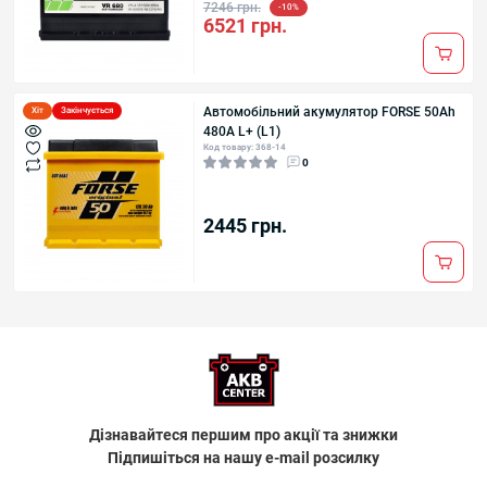
7246 грн.
-10%
6521 грн.
Автомобільний акумулятор FORSE 50Аh
Хіт
Закінчується
480А L+ (L1)
Код товару: 368-14
0
2445 грн.
Дізнавайтеся першим про акції та знижки
Підпишіться на нашу e-mail розсилку