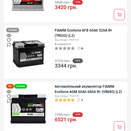
3800 грн.
-10%
3420 грн.
FIAMM Ecoforce AFB 60Аh 520А R+
Знижка
(TR520) (L2)
Код товару: 7906192
В наявності
0
3716 грн.
-10%
3344 грн.
Автомобільний акумулятор FIAMM
Хіт
Знижка
Ecoforce AGM 60Аh 680А R+ (VR680) (L2)
Код товару: 7906199
1
7246 грн.
-10%
6521 грн.