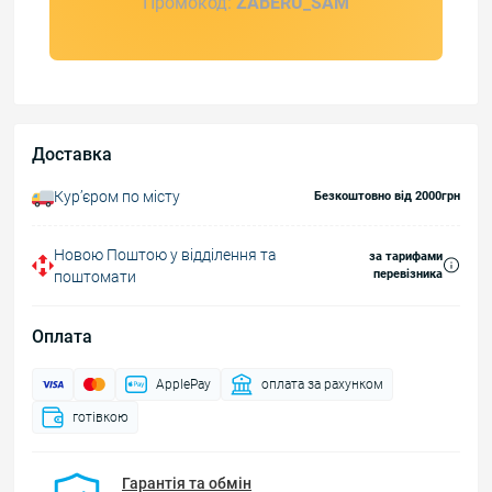
Промокод:
ZABERU_SAM
Доставка
Курʼєром по місту
Безкоштовно від 2000грн
Новою Поштою у відділення та
за тарифами
перевізника
поштомати
Оплата
ApplePay
оплата за рахунком
готівкою
Гарантія та обмін