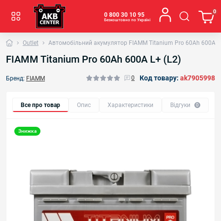
0
0 800 30 10 95
Безкоштовно по Україні
Outlet
Автомобільний акумулятор FIAMM Titanium Pro 60Аh 600А L+
FIAMM Titanium Pro 60Аh 600А L+ (L2)
Код товару:
ak7905998
0
Бренд:
FIAMM
Все про товар
Опис
Характеристики
Відгуки
Р
0
Знижка