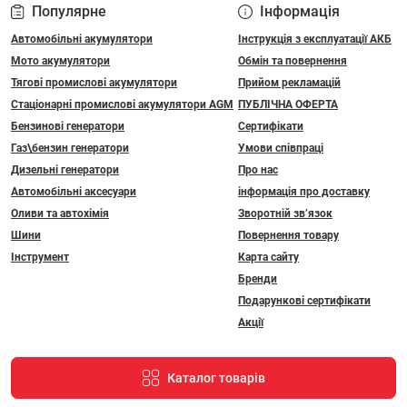
Популярне
Інформація
Автомобільні акумулятори
Інструкція з експлуатації АКБ
Мото акумулятори
Обмін та повернення
Тягові промислові акумулятори
Прийом рекламацій
Стаціонарні промислові акумулятори АGM
ПУБЛІЧНА ОФЕРТА
Бензинові генератори
Сертифікати
Газ\бензин генератори
Умови співпраці
Дизельні генератори
Про нас
Автомобільні аксесуари
інформація про доставку
Оливи та автохімія
Зворотній зв’язок
Шини
Повернення товару
Інструмент
Карта сайту
Бренди
Подарункові сертифікати
Акції
Каталог товарів