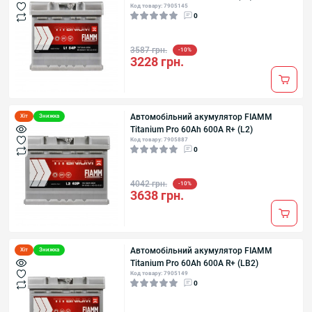
Код товару: 7905145
0
3587 грн.
-10%
3228 грн.
Автомобільний акумулятор FIAMM
Хіт
Знижка
Titanium Pro 60Аh 600А R+ (L2)
Код товару: 7905887
0
4042 грн.
-10%
3638 грн.
Автомобільний акумулятор FIAMM
Хіт
Знижка
Titanium Pro 60Аh 600А R+ (LB2)
Код товару: 7905149
0