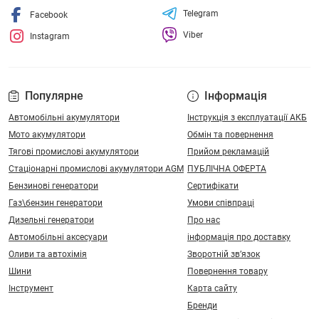
Telegram
Facebook
Viber
Instagram
Популярне
Інформація
Автомобільні акумулятори
Інструкція з експлуатації АКБ
Мото акумулятори
Обмін та повернення
Тягові промислові акумулятори
Прийом рекламацій
Стаціонарні промислові акумулятори АGM
ПУБЛІЧНА ОФЕРТА
Бензинові генератори
Сертифікати
Газ\бензин генератори
Умови співпраці
Дизельні генератори
Про нас
Автомобільні аксесуари
інформація про доставку
Оливи та автохімія
Зворотній зв’язок
Шини
Повернення товару
Інструмент
Карта сайту
Бренди