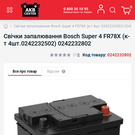
0
0 800 30 10 95
Безкоштовно по Україні
Свічки запалювання Bosch Super 4 FR78X (к-т 4шт.0242232502) 0242
Свічки запалювання Bosch Super 4 FR78X (к-
т 4шт.0242232502) 0242232802
Код товару:
0242232802
0
Все про товар
Відгуки
0