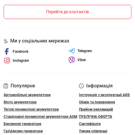
Перейти до контактів
Ми у соціальних мережах
Telegram
Facebook
Viber
Instagram
Популярне
Інформація
Автомобільні акумулятори
Інструкція з експлуатації АКБ
Мото акумулятори
Обмін та повернення
Тягові промислові акумулятори
Прийом рекламацій
Стаціонарні промислові акумулятори АGM
ПУБЛІЧНА ОФЕРТА
Бензинові генератори
Сертифікати
Газ\бензин генератори
Умови співпраці