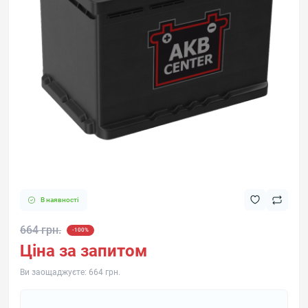
В наявності
664 грн.
-100%
Ціна за запитом
Ви заощаджуєте:
664 грн.