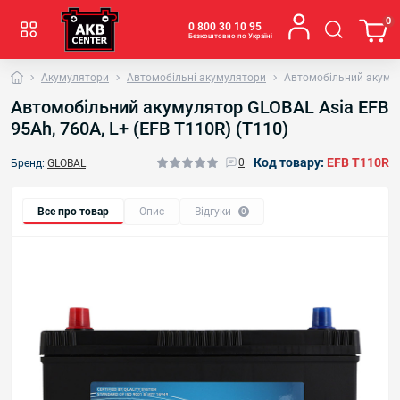
0
0 800 30 10 95
Безкоштовно по Україні
Акумулятори
Автомобільні акумулятори
Автомобільний акумуля
Автомобільний акумулятор GLOBAL Asia EFB
95Ah, 760A, L+ (EFB T110R) (T110)
Код товару:
EFB T110R
0
Бренд:
GLOBAL
Все про товар
Опис
Відгуки
0