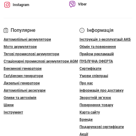
Viber
Instagram
Популярне
Інформація
Автомобільні акумулятори
Інструкція з експлуатації АКБ
Мото акумулятори
Обмін та повернення
Тягові промислові акумулятори
Прийом рекламацій
Стаціонарні промислові акумулятори АGM
ПУБЛІЧНА ОФЕРТА
Бензинові генератори
Сертифікати
Газ\бензин генератори
Умови співпраці
Дизельні генератори
Про нас
Автомобільні аксесуари
інформація про доставку
Оливи та автохімія
Зворотній зв’язок
Шини
Повернення товару
Інструмент
Карта сайту
Бренди
Подарункові сертифікати
Акції