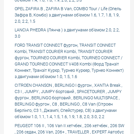
OPEL ZAFIRA B , ZAFIRA B Van, COMBO Tour / Life (Опель
Зафіра В, Комбо) з двигунами об'ємом 1.6, 1.7, 1.8, 1.9,
2.0, 2.2, 1.5
LANCIA PHEDRA (Лянча ) з двигунами об'ємом 2.0, 2.2,
3.0
FORD TRANSIT CONNECT фургон, TRANSIT CONNECT
Kombi, TRANSIT COURIER Kombi, TRANSIT COURIER
фургон, TOURNEO COURIER Kombi, TOURNEO CONNECT /
GRAND TOURNEO CONNECT V408 Kombi (Форд Транзіт
Коннект, Транзіт Курєр, Турнео Курєер, Турнео Коннект)
з двигунами об'ємом 1.0, 1.5, 1.6
CITROEN CHANSON , BERLINGO I фургон , XANTIA Break ,
C3 I , JUMPY , JUMPY бортовий , SPACETOURER , JUMPY
фургон , BERLINGO бортовий , BERLINGO MULTISPACE ,
BERLINGO фургон , C8 , BERLINGO , C8 Van (Сітроен
Берлінго, С3 1, Джампі, Спейстурер, С8) з двигунами
об'ємом 1.0, 1.1, 1.4, 1.5, 1.6, 1.9, 1.8, 2.0, 3.0, 2.2
PEUGEOT 106 II , 106 Van II хетчбек , 206 хетчбек , 206 SW
, 206 седан, 206 Van, 206+ , TRAVELLER , EXPERT Автобус