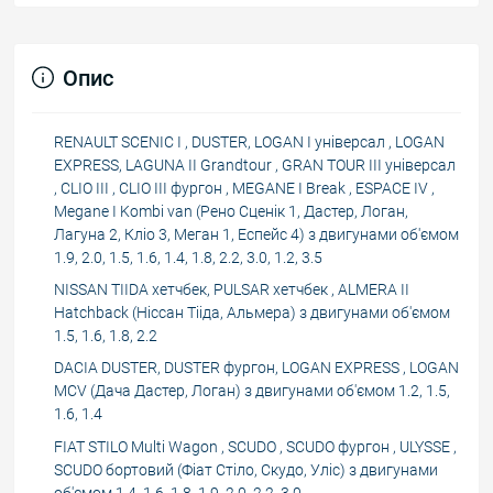
Опис
RENAULT SCENIC I , DUSTER, LOGAN I універсал , LOGAN
EXPRESS, LAGUNA II Grandtour , GRAN TOUR III універсал
, CLIO III , CLIO III фургон , MEGANE I Break , ESPACE IV ,
Megane I Kombi van (Рено Сценік 1, Дастер, Логан,
Лагуна 2, Кліо 3, Меган 1, Еспейс 4) з двигунами об'ємом
1.9, 2.0, 1.5, 1.6, 1.4, 1.8, 2.2, 3.0, 1.2, 3.5
NISSAN TIIDA хетчбек, PULSAR хетчбек , ALMERA II
Hatchback (Ніссан Тііда, Альмера) з двигунами об'ємом
1.5, 1.6, 1.8, 2.2
DACIA DUSTER, DUSTER фургон, LOGAN EXPRESS , LOGAN
MCV (Дача Дастер, Логан) з двигунами об'ємом 1.2, 1.5,
1.6, 1.4
FIAT STILO Multi Wagon , SCUDO , SCUDO фургон , ULYSSE ,
SCUDO бортовий (Фіат Стіло, Скудо, Уліс) з двигунами
об'ємом 1.4, 1.6, 1.8, 1.9, 2.0, 2.2, 3.0