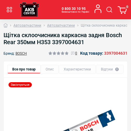
0
0 800 30 10 95
Безкоштовно по Україні
Автозапчастини
Автозапчастини
Щітка склоочисника каркасн
Щітка склоочисника каркасна задня Bosch
Rear 350мм H353 3397004631
Код товару:
3397004631
0
Бренд:
BOSCH
Все про товар
Опис
Характеристики
Відгуки
0
Закінчується