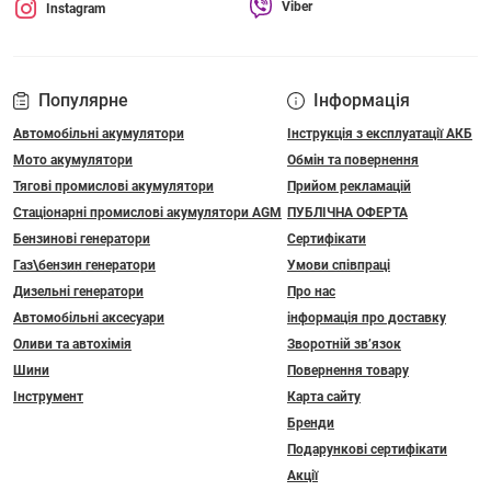
Viber
Instagram
Популярне
Інформація
Автомобільні акумулятори
Інструкція з експлуатації АКБ
Мото акумулятори
Обмін та повернення
Тягові промислові акумулятори
Прийом рекламацій
Стаціонарні промислові акумулятори АGM
ПУБЛІЧНА ОФЕРТА
Бензинові генератори
Сертифікати
Газ\бензин генератори
Умови співпраці
Дизельні генератори
Про нас
Автомобільні аксесуари
інформація про доставку
Оливи та автохімія
Зворотній зв’язок
Шини
Повернення товару
Інструмент
Карта сайту
Бренди
Подарункові сертифікати
Акції