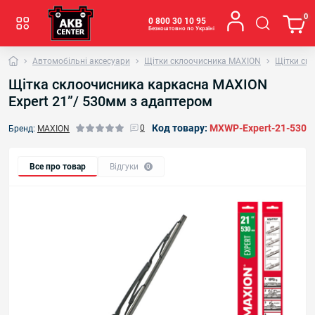
0
0 800 30 10 95
Безкоштовно по Україні
Автомобільні аксесуари
Щітки склоочисника MAXION
Щітки ск
Щітка склоочисника каркасна MAXION
Expert 21”/ 530мм з адаптером
Код товару:
MXWP-Expert-21-530
0
Бренд:
MAXION
Все про товар
Відгуки
0