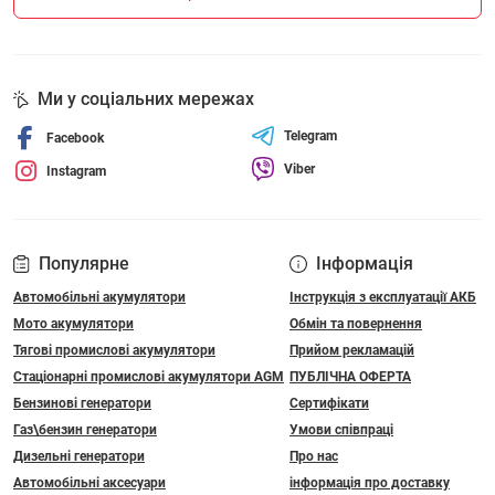
Ми у соціальних мережах
Telegram
Facebook
Viber
Instagram
Популярне
Інформація
Автомобільні акумулятори
Інструкція з експлуатації АКБ
Мото акумулятори
Обмін та повернення
Тягові промислові акумулятори
Прийом рекламацій
Стаціонарні промислові акумулятори АGM
ПУБЛІЧНА ОФЕРТА
Бензинові генератори
Сертифікати
Газ\бензин генератори
Умови співпраці
Дизельні генератори
Про нас
Автомобільні аксесуари
інформація про доставку