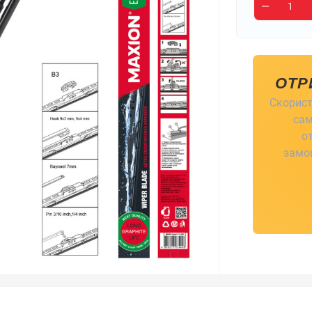
ОТР
Скорист
сам
о
замов