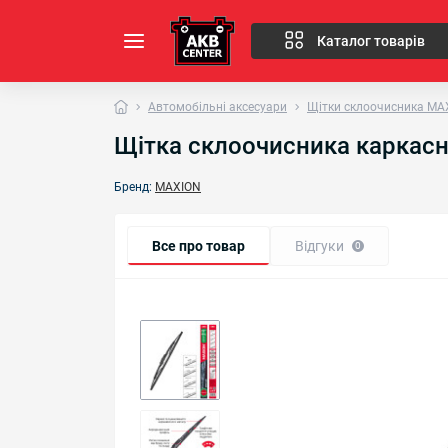
Каталог товарів
Автомобільні аксесуари
Щітки склоочисника MA
Щітка склоочисника каркасн
Бренд:
MAXION
Все про товар
Відгуки
0