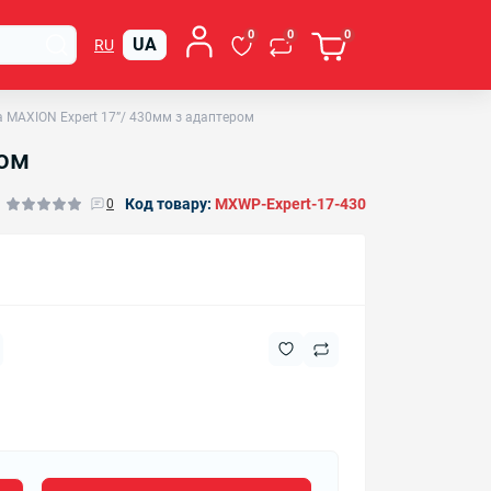
0
0
0
UA
RU
 MAXION Expert 17”/ 430мм з адаптером
ром
Код товару:
MXWP-Expert-17-430
0