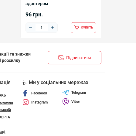
адаптером
96 грн.
Купить
кції та знижки
Підписатися
l розсилку
НЦІЙНОСТІ І ПОЛІТИКА ЩОДО ФАЙЛІВ «COOKIE»
мація
Ми у соціальних мережах
Telegram
Facebook
 АКБ
Viber
Instagram
ернення
амацій
ФЕРТА
аці