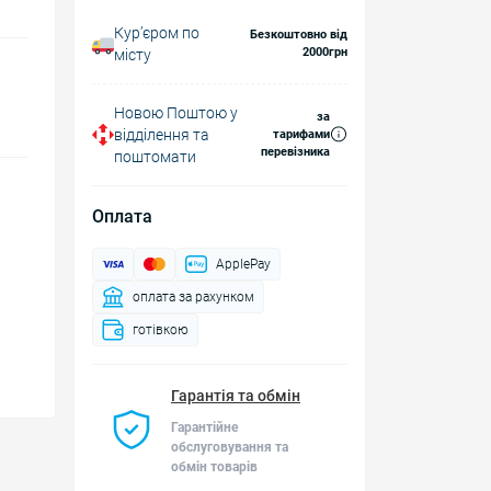
Курʼєром по
Безкоштовно від
2000грн
місту
Новою Поштою у
за
відділення та
тарифами
перевізника
поштомати
Оплата
ApplePay
оплата за рахунком
готівкою
Гарантія та обмін
Гарантійне
обслуговування та
обмін товарів