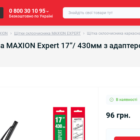
0 800 30 10 95
Безкоштовно по Україні
XION
Щітки склоочисника MAXION EXPERT
Щітка склоочисника каркасна
а MAXION Expert 17”/ 430мм з адапте
В наявності
96 грн.