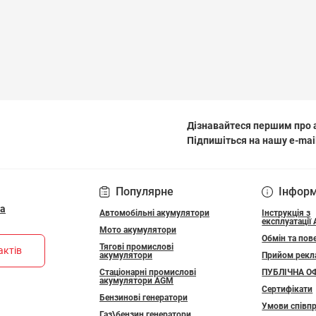
Дізнавайтеся першим про а
Підпишіться на нашу e-mai
ПОЛІТИКА КОНФІДЕ
Популярне
Інфор
ua
Автомобільні акумулятори
Інструкція з
експлуатації
Мото акумулятори
Обмін та пов
Тягові промислові
актів
акумулятори
Прийом рекл
Стаціонарні промислові
ПУБЛІЧНА О
акумулятори АGM
Сертифікати
Бензинові генератори
Умови співпр
Газ\бензин генератори