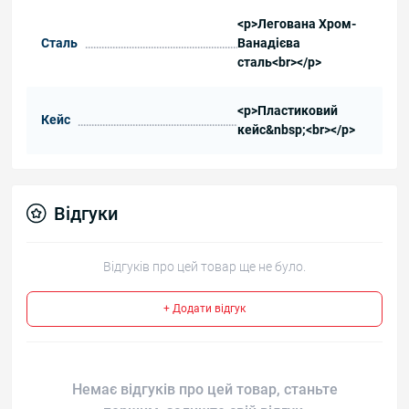
<p>Легована Хром-
Сталь
Ванадієва
сталь<br></p>
<p>Пластиковий
Кейс
кейс&nbsp;<br></p>
Відгуки
Відгуків про цей товар ще не було.
+ Додати відгук
Немає відгуків про цей товар, станьте