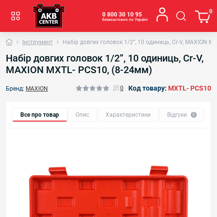
0
0 800 30 10 95
Безкоштовно по Україні
Інструмент
Набір довгих головок 1/2”, 10 одиниць, Cr-V, MAXION MX
Набір довгих головок 1/2”, 10 одиниць, Cr-V,
MAXION MXTL- PCS10, (8-24мм)
Код товару:
MXTL- PCS10
0
Бренд:
MAXION
Все про товар
Опис
Характеристики
Відгуки
0