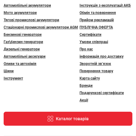
Автомобільні акумулятори
Інструкція з експлуатації АКБ
Мото акумулятори
Обмін та повернення
Тягові промислові акумулятори
Прийом рекламацій
Стаціонарні промислові акумулятори АGM
ПУБЛІЧНА ОФЕРТА
Бензинові генератори
Сертифікати
Газ\бензин генератори
Умови співпраці
Дизельні генератори
Про нас
Автомобільні аксесуари
інформація про доставку
Оливи та автохімія
Зворотній зв’язок
Шини
Повернення товару
Інструмент
Карта сайту
Бренди
Подарункові сертифікати
Акції
Каталог товарів