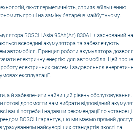
технологій, як-от герметичність, сприяє збільшенню
ономить гроші на заміну батареї в майбутньому.
мулятора BOSCH Asia 95Ah(Аг) 830A L+ заснований н
уваються всередині акумулятора та забезпечують
тем автомобіля. Принцип роботи акумулятора дозвол
стачати електричну енергію для автомобіля. Цей проц
 роботу електричних систем і задовольняє енергетичн
умовах експлуатації.
ти, а й забезпечити найвищий рівень обслуговування.
и готові допомогти вам вибрати відповідний акумуля
сі ваші потреби і надавши рекомендації по установці 
брендом BOSCH гарантує, що ми маємо прямий досту
з урахуванням найсуворіших стандартів якості та