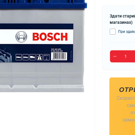
Здати стари
магазинах)
При здава
ОТР
Скорист
сам
о
замов