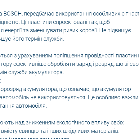
а BOSCH, передбачає використання особливих сітчас
цністю. Ці пластини спроектовані так, щоб
л енергії та зменшувати ризик корозії. Це підвищує
ьшує його термін служби.
ється з урахуванням поліпшення провідності пластин 
тору ефективніше обробляти заряд і розряд, що зі сво
рмін служби акумулятора.
:
морозряд акумулятора, що означає, що акумулятор
о автомобіль не використовується. Це особливо важл
стання автомобіля.
ють над зниженням екологічного впливу своїх
 вмісту свинцю та інших шкідливих матеріалів.