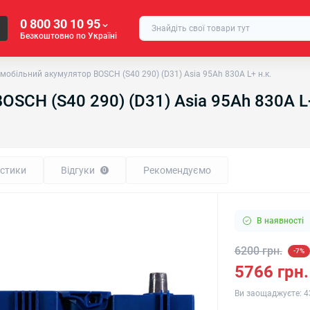
0 800 30 10 95
Безкоштовно по Україні
мобільний акумулятор BOSCH (S40 290) (D31) Asia 95Ah 830A L+ н.к.
SCH (S40 290) (D31) Asia 95Ah 830A L+
стики
Відгуки
Рекомендуємо
0
В наявності
6200 грн.
-7%
5766 грн.
Ви заощаджуєте:
4