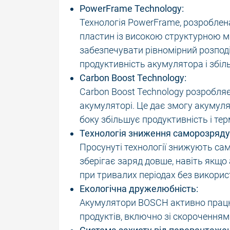
PowerFrame Technology:
Технологія PowerFrame, розроблен
пластин із високою структурною мі
забезпечувати рівномірний розподі
продуктивність акумулятора і збіл
Carbon Boost Technology:
Carbon Boost Technology розробля
акумуляторі. Це дає змогу акумуля
боку збільшує продуктивність і те
Технологія зниження саморозряду
Просунуті технології знижують са
зберігає заряд довше, навіть якщ
при тривалих періодах без викори
Екологічна дружелюбність:
Акумулятори BOSCH активно працю
продуктів, включно зі скороченням