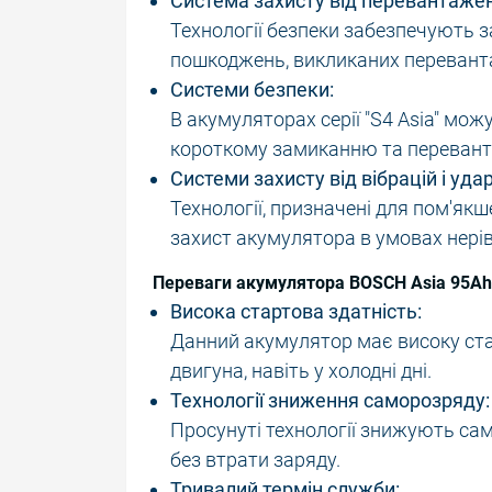
Система захисту від перевантажен
Технології безпеки забезпечують з
пошкоджень, викликаних переван
Системи безпеки:
В акумуляторах серії "S4 Asia" мож
короткому замиканню та переванта
Системи захисту від вібрацій і удар
Технології, призначені для пом'якш
захист акумулятора в умовах нерівн
Переваги акумулятора BOSCH Asia 95Ah
Висока стартова здатність:
Данний акумулятор має високу стар
двигуна, навіть у холодні дні.
Технології зниження саморозряду:
Просунуті технології знижують са
без втрати заряду.
Тривалий термін служби: