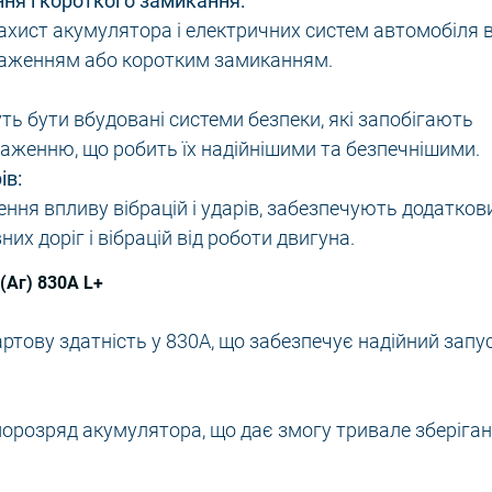
ня і короткого замикання:
ахист акумулятора і електричних систем автомобіля в
таженням або коротким замиканням.
уть бути вбудовані системи безпеки, які запобігають
женню, що робить їх надійнішими та безпечнішими.
ів:
ення впливу вібрацій і ударів, забезпечують додатков
их доріг і вібрацій від роботи двигуна.
(Аг) 830A L+
тову здатність у 830A, що забезпечує надійний запу
морозряд акумулятора, що дає змогу тривале зберіга