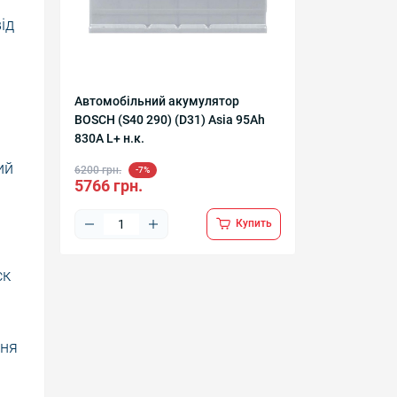
ід
Автомобільний акумулятор
BOSCH (S40 290) (D31) Asia 95Ah
830A L+ н.к.
ий
6200 грн.
-7%
5766 грн.
Купить
ск
ння