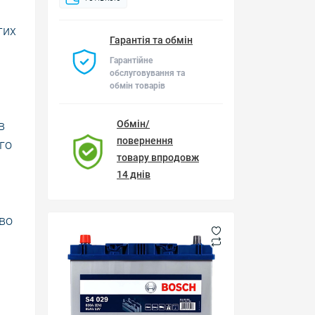
тих
Гарантія та обмін
Гарантійне
обслуговування та
обмін товарів
в
Обмін/
повернення
го
товару впродовж
14 днів
иво