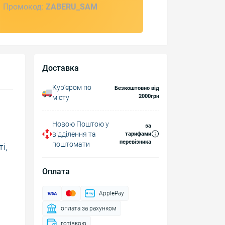
Промокод:
ZABERU_SAM
Доставка
Курʼєром по
Безкоштовно від
2000грн
місту
Новою Поштою у
за
відділення та
тарифами
перевізника
поштомати
і,
Оплата
ApplePay
оплата за рахунком
готівкою