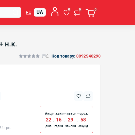
0
0
0
UA
RU
 н.к.
Код товару:
0092S40290
0
Акція закінчиться через:
22
:
16
:
29
:
57
днів
годин
хвилин
секунд
34 грн.