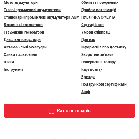
Мото акумулятори
Обмін та повернення
Тягові промислові акумулятори
Прийом рекламацій
Стаціонарні промислові акумулятори АGM
ПУБЛІЧНА ОФЕРТА
Бензинові генератори
Сертифікати
Газ\бензин генератори
Умови співпраці
Дизельні генератори
Про нас
Автомобільні аксесуари
інформація про доставку
Оливи та автохімія
Зворотній зв’язок
Шини
Повернення товару
Інструмент
Карта сайту
Бренди
Подарункові сертифікати
Акції
Каталог товарів