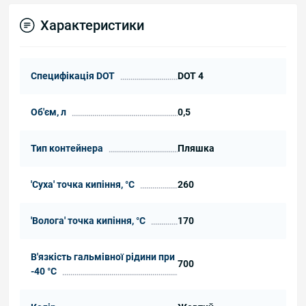
Характеристики
Специфікація DOT
DOT 4
Об'єм, л
0,5
Тип контейнера
Пляшка
'Суха' точка кипіння, °C
260
'Волога' точка кипіння, °C
170
В'язкість гальмівної рідини при
700
-40 °C