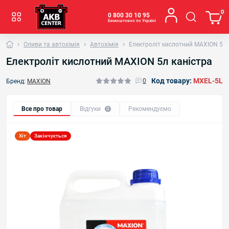
0
0 800 30 10 95
Безкоштовно по Україні
Оливи та автохімія
Автохімія
Електроліт кислотний MAXION 5л 
Електроліт кислотний MAXION 5л каністра
Код товару:
MXEL-5L
0
Бренд:
MAXION
Все про товар
Відгуки
Рекомендуємо
0
Хіт
Закінчується