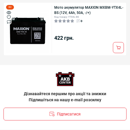
Мото акумулятор MAXION MXBM-YTX4L-
Хіт
BS (12V, 4Ah, 50A, -/+)
Код товару: YTX4L-BS
0
422 грн.
Дізнавайтеся першим про акції та знижки
Підпишіться на нашу e-mail розсилку
Підписатися
ПОЛІТИКА КОНФІДЕНЦІЙНОСТІ І ПОЛІТИКА ЩОДО
ФАЙЛІВ «COOKIE»