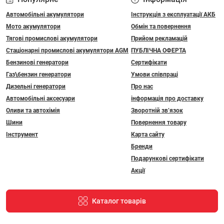
Автомобільні акумулятори
Інструкція з експлуатації АКБ
Мото акумулятори
Обмін та повернення
Тягові промислові акумулятори
Прийом рекламацій
Стаціонарні промислові акумулятори АGM
ПУБЛІЧНА ОФЕРТА
Бензинові генератори
Сертифікати
Газ\бензин генератори
Умови співпраці
Дизельні генератори
Про нас
Автомобільні аксесуари
інформація про доставку
Оливи та автохімія
Зворотній зв’язок
Шини
Повернення товару
Інструмент
Карта сайту
Бренди
Подарункові сертифікати
Акції
Каталог товарів