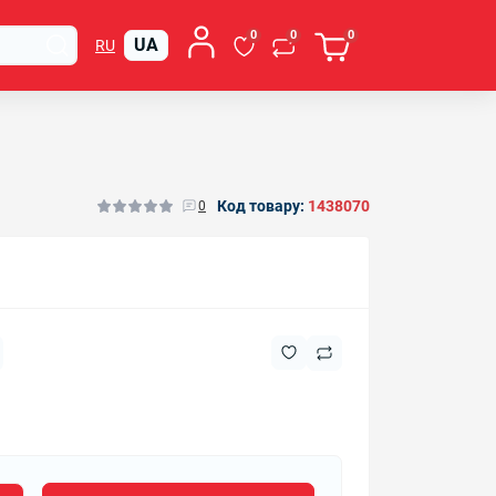
0
0
0
UA
RU
Код товару:
1438070
0