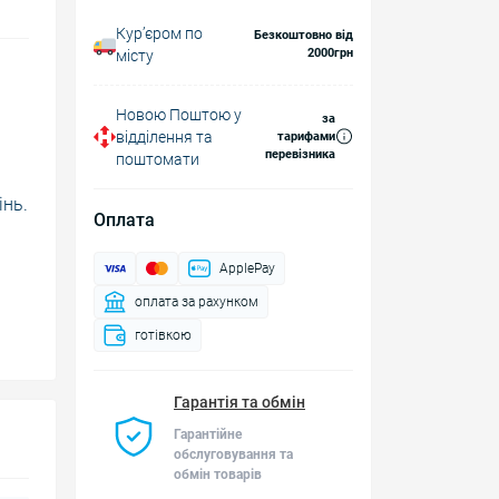
Курʼєром по
Безкоштовно від
2000грн
місту
Новою Поштою у
за
відділення та
тарифами
перевізника
поштомати
інь.
Оплата
ApplePay
оплата за рахунком
готівкою
Гарантія та обмін
Гарантійне
обслуговування та
обмін товарів