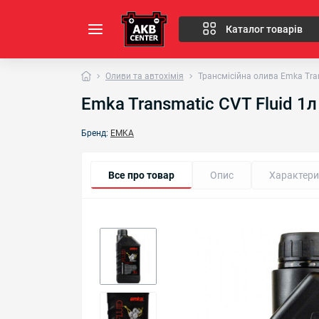
Каталог товарів
Оливи та автохімія
Трансмісійна олива Emka Tran
Emka Transmatic CVT Fluid 1л
Бренд:
EMKA
Все про товар
Опис
Характери