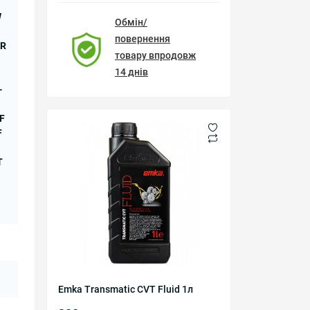
W
Обмін/
повернення
AR
товару впродовж
14 днів
-
F
F
T
Emka Transmatic CVT Fluid 1л