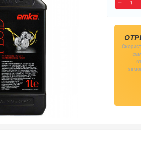
ОТР
Скорист
сам
о
замов