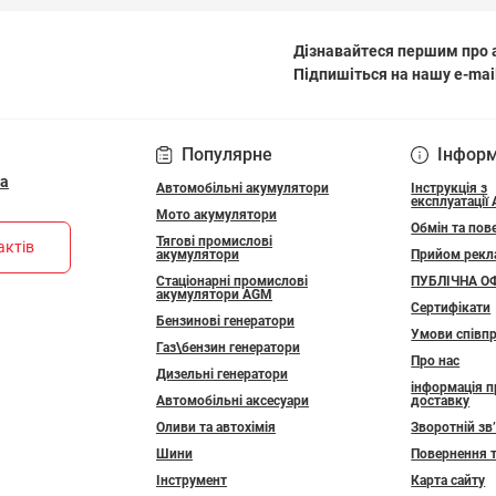
Дізнавайтеся першим про а
Підпишіться на нашу e-mai
ПОЛІТИКА КОНФІДЕ
Популярне
Інфор
ua
Автомобільні акумулятори
Інструкція з
експлуатації
Мото акумулятори
Обмін та пов
Тягові промислові
актів
акумулятори
Прийом рекл
Стаціонарні промислові
ПУБЛІЧНА О
акумулятори АGM
Сертифікати
Бензинові генератори
Умови співпр
Газ\бензин генератори
Про нас
Дизельні генератори
інформація п
Автомобільні аксесуари
доставку
Оливи та автохімія
Зворотній зв
Шини
Повернення 
Інструмент
Карта сайту