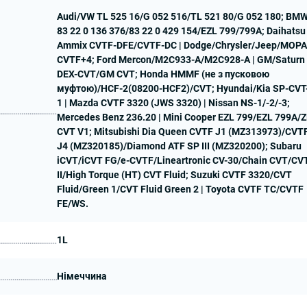
Audi/VW TL 525 16/G 052 516/TL 521 80/G 052 180; BM
83 22 0 136 376/83 22 0 429 154/EZL 799/799A; Daihatsu
Ammix CVTF-DFE/CVTF-DC | Dodge/Chrysler/Jeep/MOP
CVTF+4; Ford Mercon/M2C933-A/M2C928-A | GM/Saturn
DEX-CVT/GM CVT; Honda HMMF (не з пусковою
муфтою)/HCF-2(08200-HCF2)/CVT; Hyundai/Kia SP-CVT
1 | Mazda CVTF 3320 (JWS 3320) | Nissan NS-1/-2/-3;
Mercedes Benz 236.20 | Mini Cooper EZL 799/EZL 799A/Z
CVT V1; Mitsubishi Dia Queen CVTF J1 (MZ313973)/CVT
J4 (MZ320185)/Diamond ATF SP III (MZ320200); Subaru
iCVT/iCVT FG/e-CVTF/Lineartronic CV-30/Chain CVT/CV
II/High Torque (HT) CVT Fluid; Suzuki CVTF 3320/CVT
Fluid/Green 1/CVT Fluid Green 2 | Toyota CVTF TC/CVTF
FE/WS.
1L
Німеччина