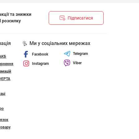
кції та знижки
Підписатися
l розсилку
НЦІЙНОСТІ І ПОЛІТИКА ЩОДО ФАЙЛІВ «COOKIE»
мація
Ми у соціальних мережах
Telegram
Facebook
 АКБ
Viber
Instagram
ернення
амацій
ФЕРТА
аці
ро
’язок
товару