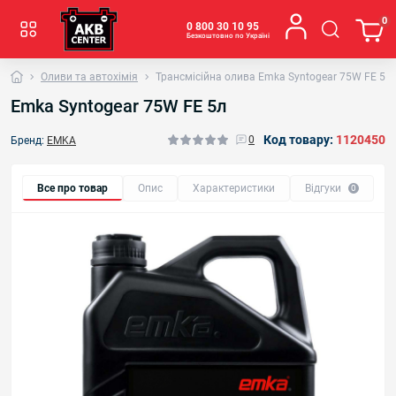
0
0 800 30 10 95
Безкоштовно по Україні
Оливи та автохімія
Трансмісійна олива Emka Syntogear 75W FE 5л
Emka Syntogear 75W FE 5л
Код товару:
1120450
0
Бренд:
EMKA
Все про товар
Опис
Характеристики
Відгуки
0