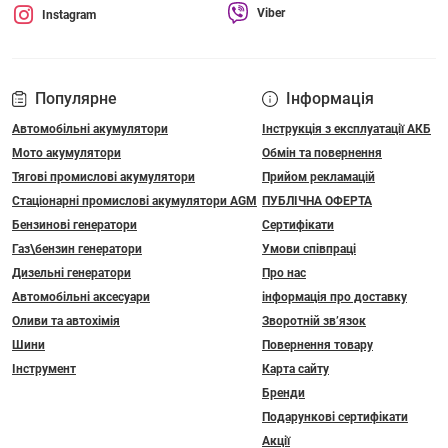
Viber
Instagram
Популярне
Інформація
Автомобільні акумулятори
Інструкція з експлуатації АКБ
Мото акумулятори
Обмін та повернення
Тягові промислові акумулятори
Прийом рекламацій
Стаціонарні промислові акумулятори АGM
ПУБЛІЧНА ОФЕРТА
Бензинові генератори
Сертифікати
Газ\бензин генератори
Умови співпраці
Дизельні генератори
Про нас
Автомобільні аксесуари
інформація про доставку
Оливи та автохімія
Зворотній зв’язок
Шини
Повернення товару
Інструмент
Карта сайту
Бренди
Подарункові сертифікати
Акції