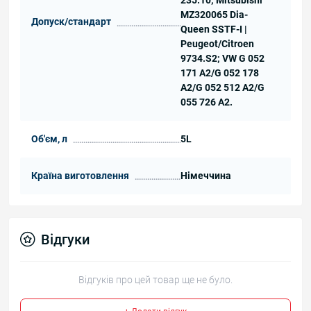
MZ320065 Dia-
Допуск/стандарт
Queen SSTF-I |
Peugeot/Citroen
9734.S2; VW G 052
171 A2/G 052 178
A2/G 052 512 A2/G
055 726 A2.
Об'єм, л
5L
Країна виготовлення
Німеччина
Відгуки
Відгуків про цей товар ще не було.