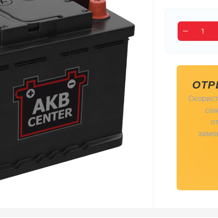
ОТР
Скорист
сам
о
замов