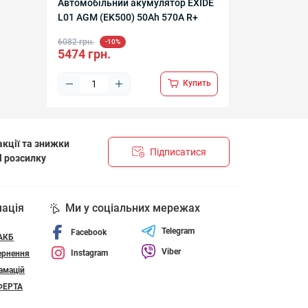
Автомобільний акумулятор EXIDE
L01 AGM (EK500) 50Аh 570A R+
6082 грн.
-10%
5474 грн.
Купить
кції та знижки
Підписатися
l розсилку
НЦІЙНОСТІ І ПОЛІТИКА ЩОДО ФАЙЛІВ «COOKIE»
мація
Ми у соціальних мережах
Telegram
Facebook
 АКБ
Viber
Instagram
ернення
амацій
ФЕРТА