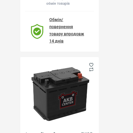
обмін товарів
Обмін/
повернення
товару впродовж
14 днів