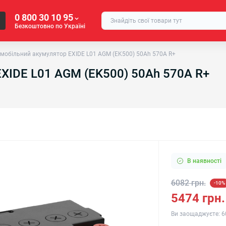
0 800 30 10 95
Безкоштовно по Україні
мобільний акумулятор EXIDE L01 AGM (EK500) 50Аh 570A R+
XIDE L01 AGM (EK500) 50Аh 570A R+
В наявності
6082 грн.
-10%
5474 грн.
Ви заощаджуєте:
6