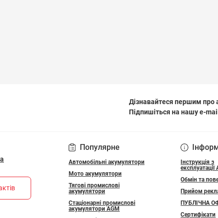
Дізнавайтеся першим про а
Підпишіться на нашу e-mai
ПОЛІТИКА КОНФІДЕ
Популярне
Інфор
ua
Автомобільні акумулятори
Інструкція з
експлуатації
Мото акумулятори
Обмін та пов
Тягові промислові
актів
акумулятори
Прийом рекл
Стаціонарні промислові
ПУБЛІЧНА О
акумулятори АGM
Сертифікати