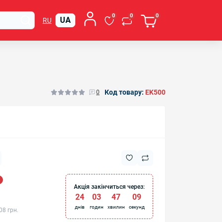
0
0
0
UA
RU
Код товару:
EK500
0
Акція закінчиться через:
24
:
03
:
47
:
09
днів
годин
хвилин
секунд
08 грн.