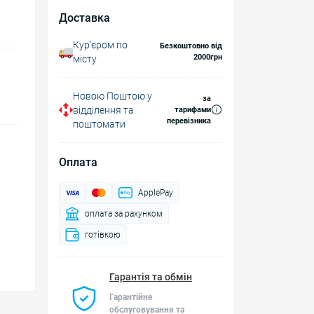
Доставка
Курʼєром по
Безкоштовно від
2000грн
місту
Новою Поштою у
за
відділення та
тарифами
перевізника
поштомати
Оплата
ApplePay
оплата за рахунком
готівкою
Гарантія та обмін
Гарантійне
обслуговування та