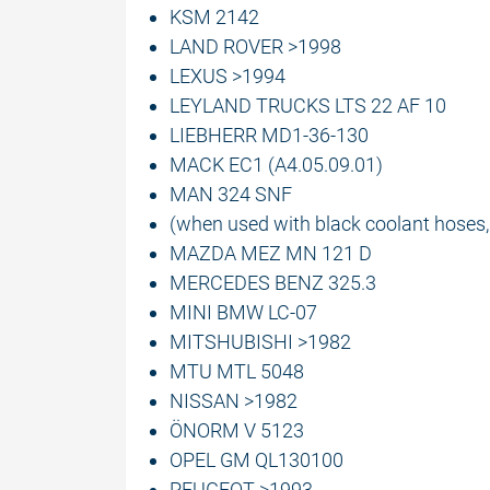
KSM 2142
LAND ROVER >1998
LEXUS >1994
LEYLAND TRUCKS LTS 22 AF 10
LIEBHERR MD1-36-130
MACK EC1 (A4.05.09.01)
MAN 324 SNF
(when used with black coolant hoses,
MAZDA MEZ MN 121 D
MERCEDES BENZ 325.3
MINI BMW LC-07
MITSHUBISHI >1982
MTU MTL 5048
NISSAN >1982
ÖNORM V 5123
OPEL GM QL130100
PEUGEOT >1993