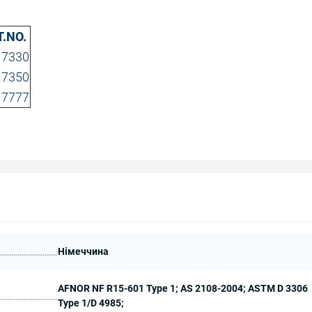
T.NO.
17330
17350
17777
Німеччина
AFNOR NF R15-601 Type 1; AS 2108-2004; ASTM D 3306
Type 1/D 4985;