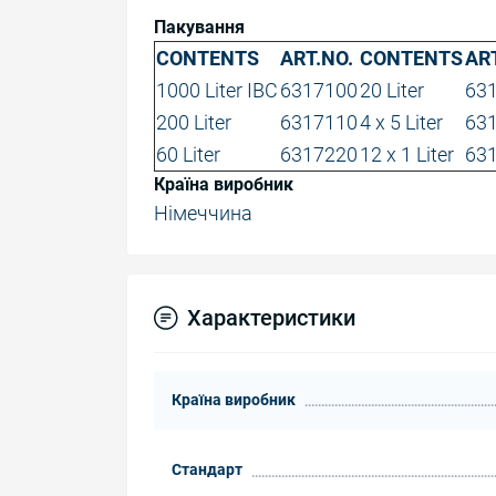
Пакування
CONTENTS
ART.NO.
CONTENTS
AR
1000 Liter IBC
6317100
20 Liter
63
200 Liter
6317110
4 x 5 Liter
63
60 Liter
6317220
12 x 1 Liter
63
Країна виробник
Німеччина
Характеристики
Країна виробник
Стандарт