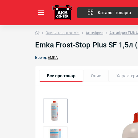
Каталог товарів
Оливи та автохімія
Антифриз
Антифриз EMKA
Emka Frost-Stop Plus SF 1,5л
Бренд:
EMKA
Все про товар
Опис
Характери