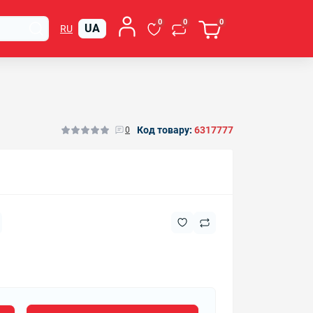
0
0
0
UA
RU
Код товару:
6317777
0