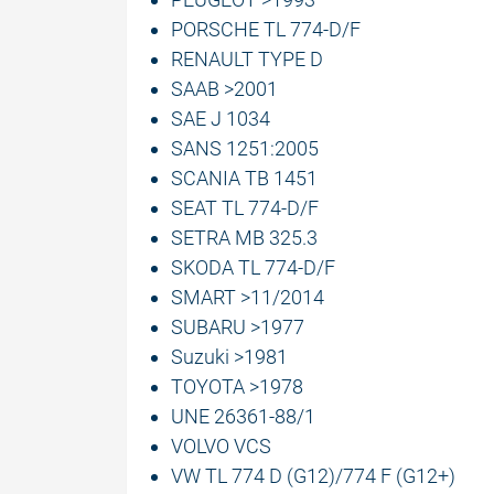
PORSCHE TL 774-D/F
RENAULT TYPE D
SAAB >2001
SAE J 1034
SANS 1251:2005
SCANIA TB 1451
SEAT TL 774-D/F
SETRA MB 325.3
SKODA TL 774-D/F
SMART >11/2014
SUBARU >1977
Suzuki >1981
TOYOTA >1978
UNE 26361-88/1
VOLVO VCS
VW TL 774 D (G12)/774 F (G12+)