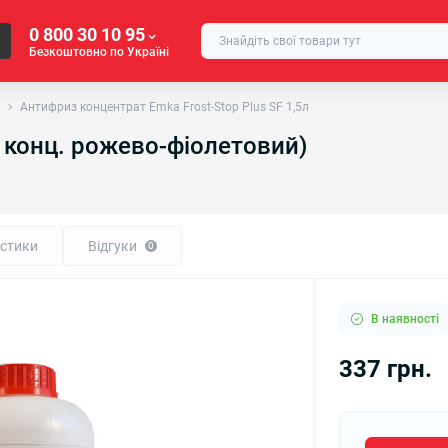
0 800 30 10 95
Безкоштовно по Україні
Антифриз концентрат Emka Frost-Stop Plus SF 1,5л
 ( конц. рожево-фіолетовий)
стики
Відгуки
0
В наявності
337 грн.