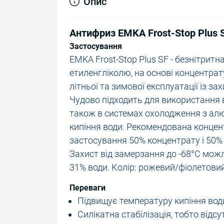
Опис
Антифриз EMKA Frost-Stop Plus 
Застосування
EMKA Frost-Stop Plus SF - безнітритн
етиленгліколю, на основі концентрат
літньої та зимової експлуатації із за
Чудово підходить для використання в
також в системах охолодження з алю
кипіння води. Рекомендована концен
застосування 50% концентрату і 50% 
Захист від замерзання до -68°C мож
31% води. Колір: рожевий/фіолетовий
Переваги
Підвищує температуру кипіння вод
Силікатна стабілізація, тобто відсу