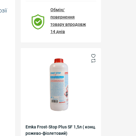
зії
Обмін/
повернення
товару впродовж
14 днів
Emka Frost-Stop Plus SF 1,5л ( конц.
рожево-фіолетовий)