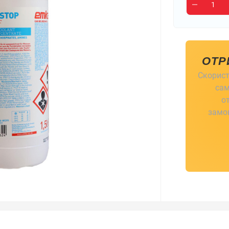
ОТР
Скорист
сам
о
замов