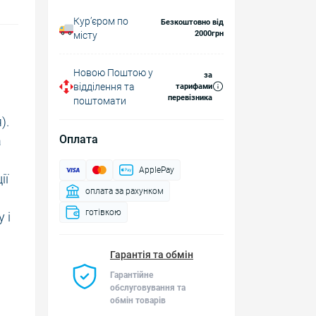
Курʼєром по
Безкоштовно від
2000грн
місту
Новою Поштою у
за
відділення та
тарифами
перевізника
поштомати
).
Оплата
а
ApplePay
ії
оплата за рахунком
готівкою
 і
Гарантія та обмін
Гарантійне
обслуговування та
обмін товарів