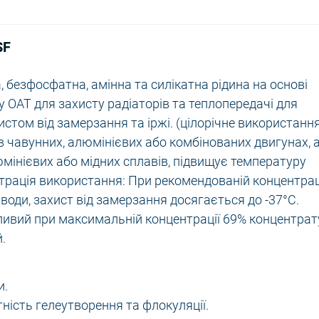
SF
а, безфосфатна, амінна та силікатна рідина на основі
у OAT для захисту радіаторів та теплопередачі для
хистом від замерзання та іржі. (цілорічне використання
 чавунних, алюмінієвих або комбінованих двигунах, 
мінієвих або мідних сплавів, підвищує температуру
трація використання: При рекомендованій концентрац
води, захист від замерзання досягається до -37°C.
ливий при максимальній концентрації 69% концентрату
.
и.
тність гелеутворення та флокуляції.