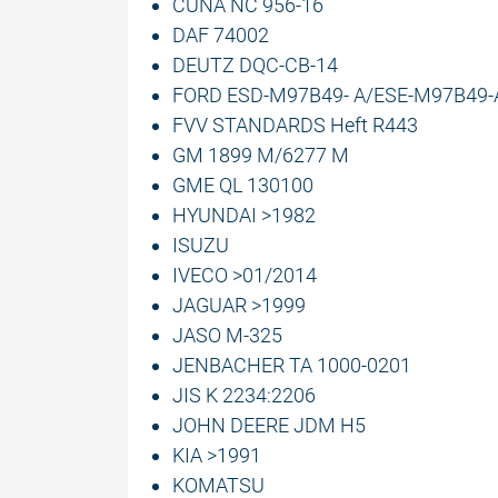
CUNA NC 956-16
DAF 74002
DEUTZ DQC-CB-14
FORD ESD-M97B49- A/ESE-M97B49
FVV STANDARDS Heft R443
GM 1899 M/6277 M
GME QL 130100
HYUNDAI >1982
ISUZU
IVECO >01/2014
JAGUAR >1999
JASO M-325
JENBACHER TA 1000-0201
JIS K 2234:2206
JOHN DEERE JDM H5
KIA >1991
KOMATSU