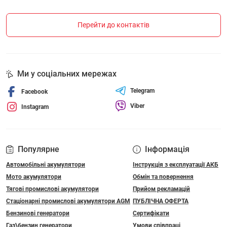
Перейти до контактів
Ми у соціальних мережах
Telegram
Facebook
Viber
Instagram
Популярне
Інформація
Автомобільні акумулятори
Інструкція з експлуатації АКБ
Мото акумулятори
Обмін та повернення
Тягові промислові акумулятори
Прийом рекламацій
Стаціонарні промислові акумулятори АGM
ПУБЛІЧНА ОФЕРТА
Бензинові генератори
Сертифікати
Газ\бензин генератори
Умови співпраці