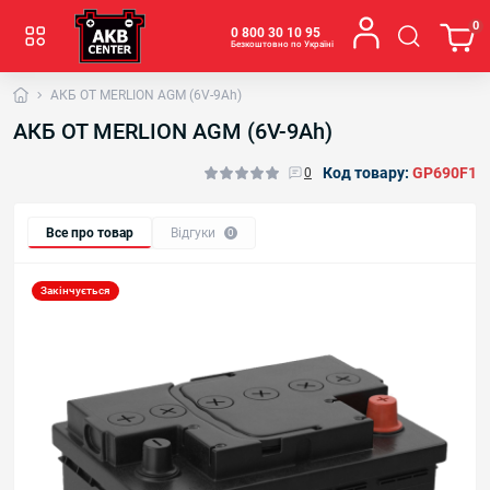
0
0 800 30 10 95
Безкоштовно по Україні
АКБ OT MERLION AGM (6V-9Ah)
АКБ OT MERLION AGM (6V-9Ah)
Код товару:
GP690F1
0
Все про товар
Відгуки
0
Закінчується