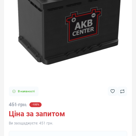
В наявності
451 грн.
-100%
Ціна за запитом
Ви заощаджуєте:
451 грн.