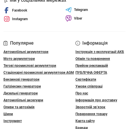
Ми у соціальних мережах
Telegram
Facebook
Viber
Instagram
Популярне
Інформація
Автомобільні акумулятори
Інструкція з експлуатації АКБ
Мото акумулятори
Обмін та повернення
Тягові промислові акумулятори
Прийом рекламацій
Стаціонарні промислові акумулятори АGM
ПУБЛІЧНА ОФЕРТА
Бензинові генератори
Сертифікати
Газ\бензин генератори
Умови співпраці
Дизельні генератори
Про нас
Автомобільні аксесуари
інформація про доставку
Оливи та автохімія
Зворотній зв’язок
Шини
Повернення товару
Інструмент
Карта сайту
Бренди