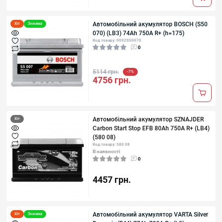
Автомобільний акумулятор BOSCH (S50
Хіт
Знижка
070) (LB3) 74Ah 750A R+ (h=175)
Код товару: 0092S50070
0
5114 грн.
-7%
4756 грн.
Автомобільний акумулятор SZNAJDER
Хіт
Carbon Start Stop EFB 80Аh 750А R+ (LB4)
(580 08)
Код товару: 580 08
В наявності
0
4457 грн.
Автомобільний акумулятор VARTA Silver
Хіт
Знижка