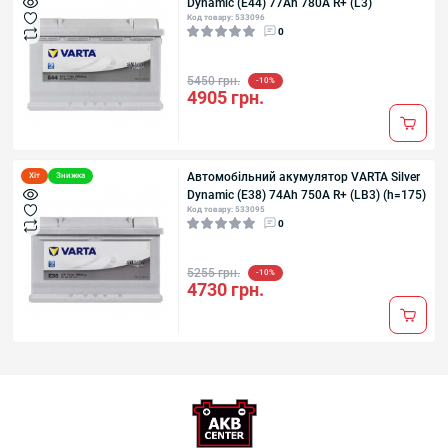
Dynamic (E44) 77Ah 780A R+ (L3)
Код товару: 533096
0
5450 грн.
-10%
4905 грн.
Автомобільний акумулятор VARTA Silver
Хіт
Знижка
Dynamic (E38) 74Ah 750А R+ (LB3) (h=175)
Код товару: 533095
0
5255 грн.
-10%
4730 грн.