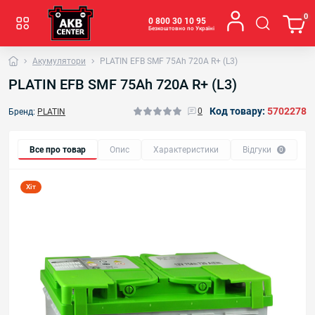
0
0 800 30 10 95
Безкоштовно по Україні
Акумулятори
PLATIN EFB SMF 75Ah 720A R+ (L3)
PLATIN EFB SMF 75Ah 720A R+ (L3)
Код товару:
5702278
0
Бренд:
PLATIN
Все про товар
Опис
Характеристики
Відгуки
Р
0
Хіт