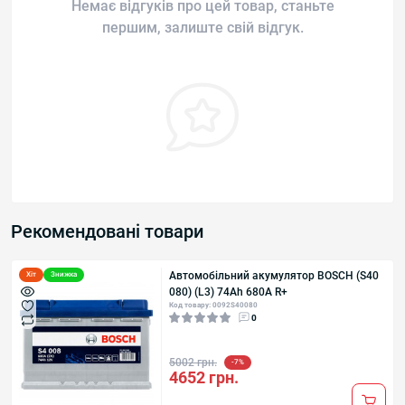
Немає відгуків про цей товар, станьте
першим, залиште свій відгук.
Рекомендовані товари
Автомобільний акумулятор BOSCH (S40
Хіт
Знижка
080) (L3) 74Ah 680A R+
Код товару: 0092S40080
0
5002 грн.
-7%
4652 грн.