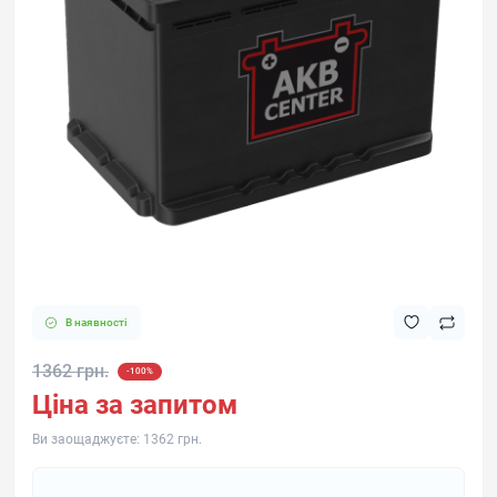
В наявності
1362 грн.
-100%
Ціна за запитом
Ви заощаджуєте:
1362 грн.