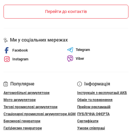
Перейти до контактів
Ми у соціальних мережах
Telegram
Facebook
Viber
Instagram
Популярне
Інформація
Автомобільні акумулятори
Інструкція з експлуатації АКБ
Мото акумулятори
Обмін та повернення
Тягові промислові акумулятори
Прийом рекламацій
Стаціонарні промислові акумулятори АGM
ПУБЛІЧНА ОФЕРТА
Бензинові генератори
Сертифікати
Газ\бензин генератори
Умови співпраці