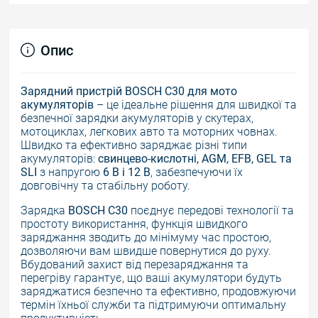
Опис
Зарядний пристрій
BOSCH C30
для мото
акумуляторів
– це ідеальне рішення для швидкої та
безпечної зарядки акумуляторів у скутерах,
мотоциклах, легкових авто та моторних човнах.
Швидко та ефективно з
аряджа
є
різні типи
акумуляторів:
свинцево-кислотні, AGM, EFB, GEL та
SLI
з напругою
6 В і 12 В
, забезпечуючи їх
довговічну та стабільну роботу.
Зарядка
BOSCH C30
п
оєднує передові технології та
простоту використання, ф
ункція швидкого
заряджання зводить до мінімуму час простою,
дозволяючи вам швидше повернутися до
руху
.
Вбудований захист від перезаряджання та
перегріву гарантує, що ваші акумулятори будуть
заряджатися безпечно та ефективно, продовжуючи
термін їхньої служби та підтримуючи оптимальну