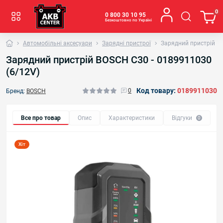
0
0 800 30 10 95
Безкоштовно по Україні
Автомобільні аксесуари
Зарядні пристрої
Зарядний пристрій BO
Зарядний пристрій BOSCH С30 - 0189911030
(6/12V)
Код товару:
0189911030
0
Бренд:
BOSCH
Все про товар
Опис
Характеристики
Відгуки
0
Хіт