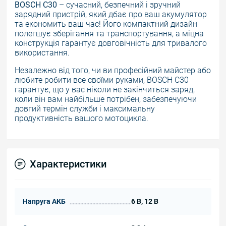
BOSCH C30
– сучасний, безпечний і зручний
зарядний пристрій, який дбає про ваш акумулятор
та економить ваш час!
Його компактний дизайн
полегшує зберігання та транспортування, а міцна
конструкція гарантує довговічність для тривалого
використання.
Незалежно від того, чи
ви
професійни
й
майст
е
р або
любите робити все своїми руками, BOSCH C30
гарантує, що у вас ніколи не закінчиться заряд,
коли він вам найбільше потрібен
,
забезпечуючи
довгий термін служби і максимальну
продуктивність вашого мотоцикла.
Характеристики
Напруга АКБ
6 В, 12 В