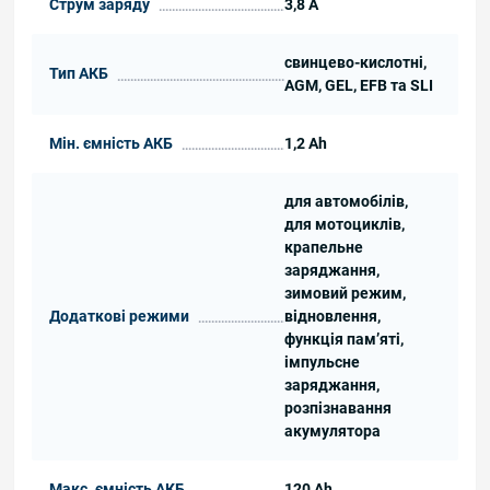
Струм заряду
3,8 А
свинцево-кислотні,
Тип АКБ
AGM, GEL, EFB та SLI
Мін. ємність АКБ
1,2 Ah
для автомобілів,
для мотоциклів,
крапельне
заряджання,
зимовий режим,
Додаткові режими
відновлення,
функція пам’яті,
імпульсне
заряджання,
розпізнавання
акумулятора
Макс. ємність АКБ
120 Ah