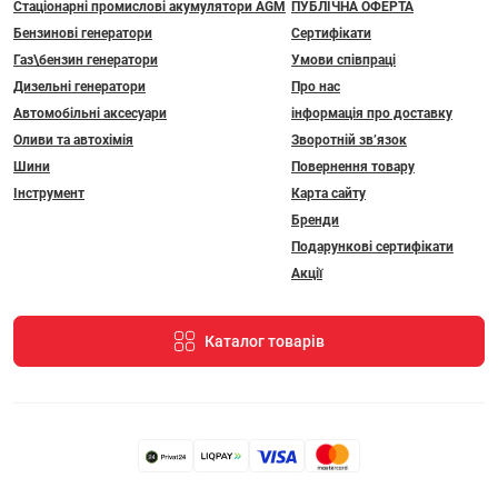
Стаціонарні промислові акумулятори АGM
ПУБЛІЧНА ОФЕРТА
Бензинові генератори
Сертифікати
Газ\бензин генератори
Умови співпраці
Дизельні генератори
Про нас
Автомобільні аксесуари
інформація про доставку
Оливи та автохімія
Зворотній зв’язок
Шини
Повернення товару
Інструмент
Карта сайту
Бренди
Подарункові сертифікати
Акції
Каталог товарів