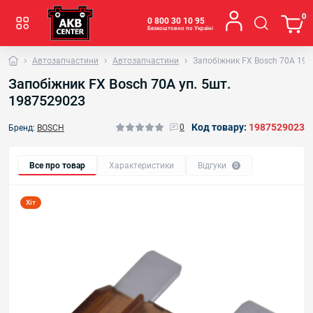
0
0 800 30 10 95
Безкоштовно по Україні
Автозапчастини
Автозапчастини
Запобіжник FX Bosch 70A 19
Запобіжник FX Bosch 70A уп. 5шт.
1987529023
Код товару:
1987529023
0
Бренд:
BOSCH
Все про товар
Характеристики
Відгуки
0
Хіт