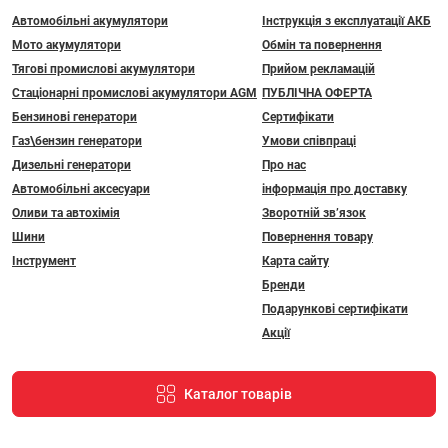
Автомобільні акумулятори
Інструкція з експлуатації АКБ
Мото акумулятори
Обмін та повернення
Тягові промислові акумулятори
Прийом рекламацій
Стаціонарні промислові акумулятори АGM
ПУБЛІЧНА ОФЕРТА
Бензинові генератори
Сертифікати
Газ\бензин генератори
Умови співпраці
Дизельні генератори
Про нас
Автомобільні аксесуари
інформація про доставку
Оливи та автохімія
Зворотній зв’язок
Шини
Повернення товару
Інструмент
Карта сайту
Бренди
Подарункові сертифікати
Акції
Каталог товарів