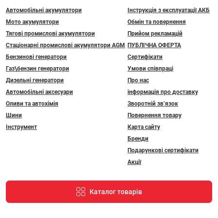
Автомобільні акумулятори
Інструкція з експлуатації АКБ
Мото акумулятори
Обмін та повернення
Тягові промислові акумулятори
Прийом рекламацій
Стаціонарні промислові акумулятори АGM
ПУБЛІЧНА ОФЕРТА
Бензинові генератори
Сертифікати
Газ\бензин генератори
Умови співпраці
Дизельні генератори
Про нас
Автомобільні аксесуари
інформація про доставку
Оливи та автохімія
Зворотній зв’язок
Шини
Повернення товару
Інструмент
Карта сайту
Бренди
Подарункові сертифікати
Акції
Каталог товарів