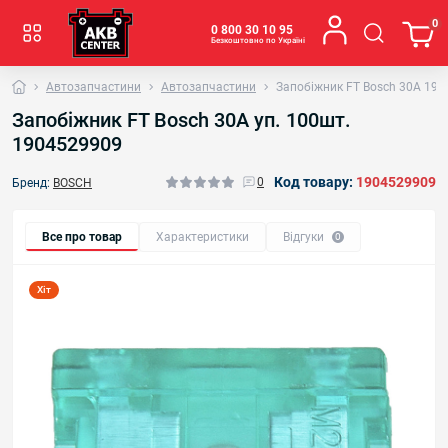
0
0 800 30 10 95
Безкоштовно по Україні
Автозапчастини
Автозапчастини
Запобіжник FT Bosch 30A 19
Запобіжник FT Bosch 30A уп. 100шт.
1904529909
Код товару:
1904529909
0
Бренд:
BOSCH
Все про товар
Характеристики
Відгуки
0
Хіт