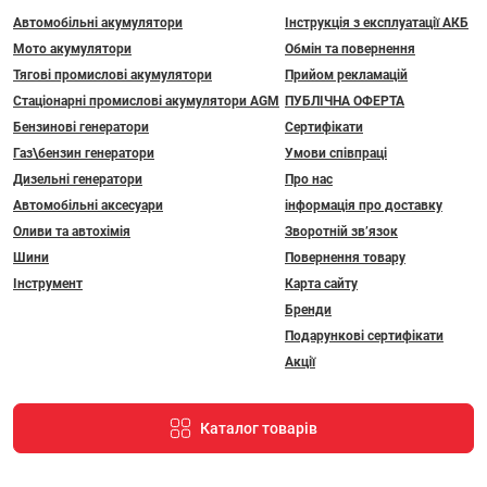
Автомобільні акумулятори
Інструкція з експлуатації АКБ
Мото акумулятори
Обмін та повернення
Тягові промислові акумулятори
Прийом рекламацій
Стаціонарні промислові акумулятори АGM
ПУБЛІЧНА ОФЕРТА
Бензинові генератори
Сертифікати
Газ\бензин генератори
Умови співпраці
Дизельні генератори
Про нас
Автомобільні аксесуари
інформація про доставку
Оливи та автохімія
Зворотній зв’язок
Шини
Повернення товару
Інструмент
Карта сайту
Бренди
Подарункові сертифікати
Акції
Каталог товарів