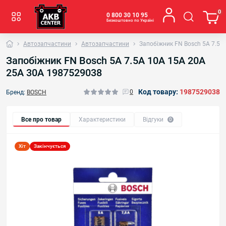
0
0 800 30 10 95
Безкоштовно по Україні
Автозапчастини
Автозапчастини
Запобіжник FN Bosch 5A 7.5A
Запобіжник FN Bosch 5A 7.5A 10A 15A 20A
25A 30A 1987529038
Код товару:
1987529038
0
Бренд:
BOSCH
Все про товар
Характеристики
Відгуки
0
Хіт
Закінчується