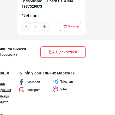
Запобіжник FJ Bosch FJ14 80A
1987529073
154 грн.
Купить
кції та знижки
Підписатися
l розсилку
НЦІЙНОСТІ І ПОЛІТИКА ЩОДО ФАЙЛІВ «COOKIE»
мація
Ми у соціальних мережах
Telegram
Facebook
 АКБ
Viber
Instagram
ернення
амацій
ФЕРТА
аці