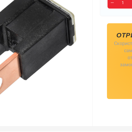
ОТР
Скорист
сам
о
замов