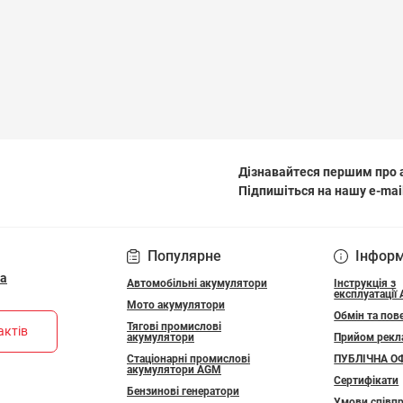
Дізнавайтеся першим про а
Підпишіться на нашу e-mai
ПОЛІТИКА КОНФІДЕ
Популярне
Інфор
ua
Автомобільні акумулятори
Інструкція з
експлуатації
Мото акумулятори
Обмін та пов
Тягові промислові
актів
акумулятори
Прийом рекл
Стаціонарні промислові
ПУБЛІЧНА О
акумулятори АGM
Сертифікати
Бензинові генератори
Умови співпр