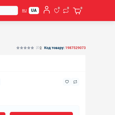
0
0
0
UA
RU
Код товару:
1987529073
0