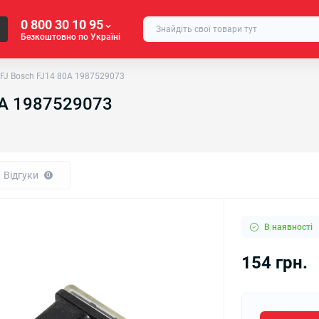
0 800 30 10 95
Безкоштовно по Україні
FJ Bosch FJ14 80A 1987529073
0A 1987529073
Відгуки
0
В наявності
154 грн.