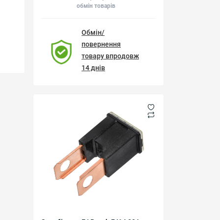
обмін товарів
Обмін/
повернення
товару впродовж
14 днів