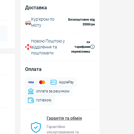
Доставка
Курʼєром по
Безкоштовно від
2000грн
місту
Новою Поштою у
за
відділення та
тарифами
перевізника
поштомати
Оплата
ApplePay
оплата за рахунком
готівкою
Гарантія та обмін
Гарантійне
обслуговування та