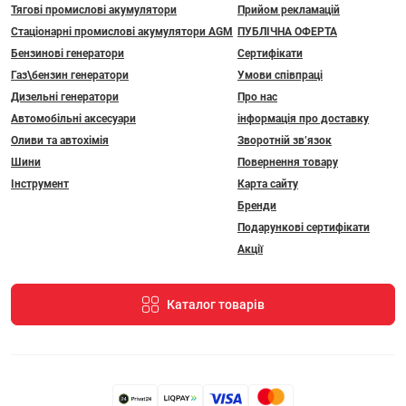
Тягові промислові акумулятори
Прийом рекламацій
Стаціонарні промислові акумулятори АGM
ПУБЛІЧНА ОФЕРТА
Бензинові генератори
Сертифікати
Газ\бензин генератори
Умови співпраці
Дизельні генератори
Про нас
Автомобільні аксесуари
інформація про доставку
Оливи та автохімія
Зворотній зв’язок
Шини
Повернення товару
Інструмент
Карта сайту
Бренди
Подарункові сертифікати
Акції
Каталог товарів