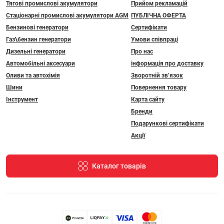
Тягові промислові акумулятори
Прийом рекламацій
Стаціонарні промислові акумулятори АGM
ПУБЛІЧНА ОФЕРТА
Бензинові генератори
Сертифікати
Газ\бензин генератори
Умови співпраці
Дизельні генератори
Про нас
Автомобільні аксесуари
інформація про доставку
Оливи та автохімія
Зворотній зв’язок
Шини
Повернення товару
Інструмент
Карта сайту
Бренди
Подарункові сертифікати
Акції
Каталог товарів