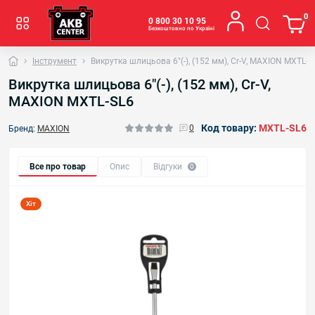
0
0 800 30 10 95
Безкоштовно по Україні
Інструмент
Викрутка шлицьова 6"(-), (152 мм), Cr-V, MAXION MXTL-S
Викрутка шлицьова 6"(-), (152 мм), Cr-V,
MAXION MXTL-SL6
Код товару:
MXTL-SL6
0
Бренд:
MAXION
Все про товар
Опис
Відгуки
0
Хіт