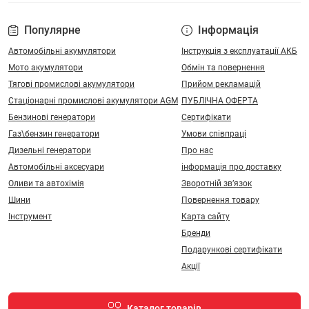
Популярне
Інформація
Автомобільні акумулятори
Інструкція з експлуатації АКБ
Мото акумулятори
Обмін та повернення
Тягові промислові акумулятори
Прийом рекламацій
Стаціонарні промислові акумулятори АGM
ПУБЛІЧНА ОФЕРТА
Бензинові генератори
Сертифікати
Газ\бензин генератори
Умови співпраці
Дизельні генератори
Про нас
Автомобільні аксесуари
інформація про доставку
Оливи та автохімія
Зворотній зв’язок
Шини
Повернення товару
Інструмент
Карта сайту
Бренди
Подарункові сертифікати
Акції
Каталог товарів