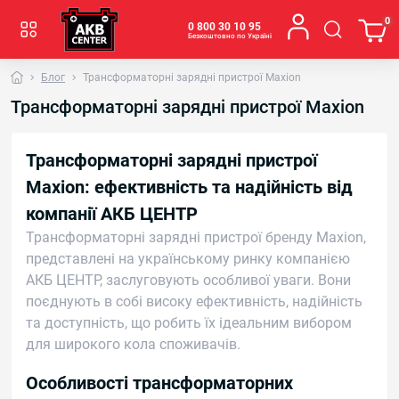
0
0 800 30 10 95
Безкоштовно по Україні
Блог
Трансформаторні зарядні пристрої Maxion
Трансформаторні зарядні пристрої Maxion
Трансформаторні зарядні пристрої
Maxion: ефективність та надійність від
компанії АКБ ЦЕНТР
Трансформаторні зарядні пристрої бренду Maxion,
представлені на українському ринку компанією
АКБ ЦЕНТР, заслуговують особливої уваги. Вони
поєднують в собі високу ефективність, надійність
та доступність, що робить їх ідеальним вибором
для широкого кола споживачів.
Особливості трансформаторних