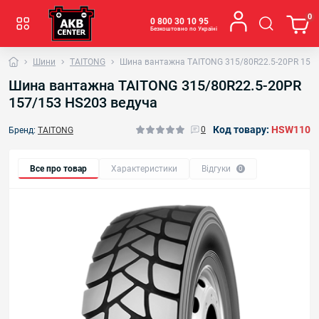
0
0 800 30 10 95
Безкоштовно по Україні
Шини
TAITONG
Шина вантажна TAITONG 315/80R22.5-20PR 157/
Шина вантажна TAITONG 315/80R22.5-20PR
157/153 HS203 ведуча
Код товару:
HSW110
0
Бренд:
TAITONG
Все про товар
Характеристики
Відгуки
0