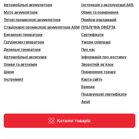
Автомобільні акумулятори
Інструкція з експлуатації АКБ
Мото акумулятори
Обмін та повернення
Тягові промислові акумулятори
Прийом рекламацій
Стаціонарні промислові акумулятори АGM
ПУБЛІЧНА ОФЕРТА
Бензинові генератори
Сертифікати
Газ\бензин генератори
Умови співпраці
Дизельні генератори
Про нас
Автомобільні аксесуари
інформація про доставку
Оливи та автохімія
Зворотній зв’язок
Шини
Повернення товару
Інструмент
Карта сайту
Бренди
Подарункові сертифікати
Акції
Каталог товарів