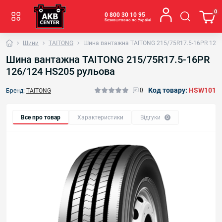
0
0 800 30 10 95
Безкоштовно по Україні
Шини
TAITONG
Шина вантажна TAITONG 215/75R17.5-16PR 126
Шина вантажна TAITONG 215/75R17.5-16PR
126/124 HS205 рульова
Код товару:
HSW101
0
Бренд:
TAITONG
Все про товар
Характеристики
Відгуки
0