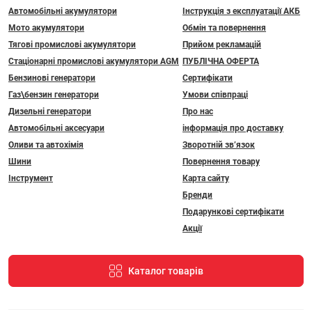
Автомобільні акумулятори
Інструкція з експлуатації АКБ
Мото акумулятори
Обмін та повернення
Тягові промислові акумулятори
Прийом рекламацій
Стаціонарні промислові акумулятори АGM
ПУБЛІЧНА ОФЕРТА
Бензинові генератори
Сертифікати
Газ\бензин генератори
Умови співпраці
Дизельні генератори
Про нас
Автомобільні аксесуари
інформація про доставку
Оливи та автохімія
Зворотній зв’язок
Шини
Повернення товару
Інструмент
Карта сайту
Бренди
Подарункові сертифікати
Акції
Каталог товарів