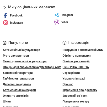
Ми у соціальних мережах
Telegram
Facebook
Viber
Instagram
Популярне
Інформація
Автомобільні акумулятори
Інструкція з експлуатації АКБ
Мото акумулятори
Обмін та повернення
Тягові промислові акумулятори
Прийом рекламацій
Стаціонарні промислові акумулятори АGM
ПУБЛІЧНА ОФЕРТА
Бензинові генератори
Сертифікати
Газ\бензин генератори
Умови співпраці
Дизельні генератори
Про нас
Автомобільні аксесуари
інформація про доставку
Оливи та автохімія
Зворотній зв’язок
Шини
Повернення товару