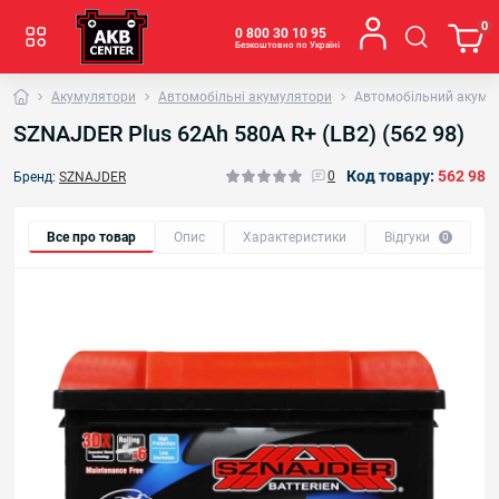
0
0 800 30 10 95
Безкоштовно по Україні
Акумулятори
Автомобільні акумулятори
Автомобільний акумул
SZNAJDER Plus 62Ah 580A R+ (LB2) (562 98)
Код товару:
562 98
0
Бренд:
SZNAJDER
Все про товар
Опис
Характеристики
Відгуки
0