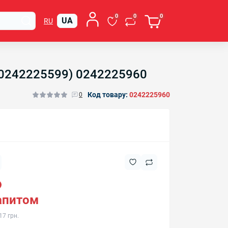
0
0
0
UA
RU
т.0242225599) 0242225960
Код товару:
0242225960
0
запитом
17 грн.