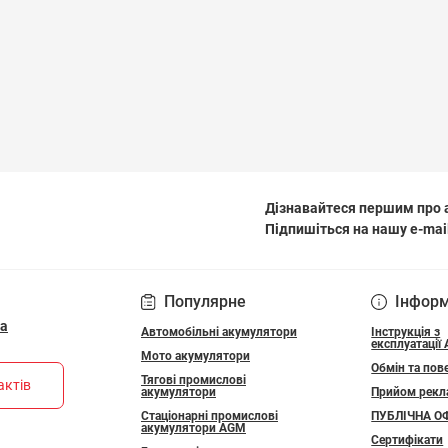
Дізнавайтеся першим про а
Підпишіться на нашу e-mai
ПОЛІТИКА КОНФІДЕ
Популярне
Інфор
ua
Автомобільні акумулятори
Інструкція з
експлуатації
Мото акумулятори
Обмін та пов
Тягові промислові
актів
акумулятори
Прийом рекл
Стаціонарні промислові
ПУБЛІЧНА О
акумулятори АGM
Сертифікати