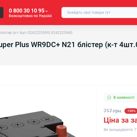
0 800 30 10 95
Безкоштовно по Україні
лістер (к-т 4шт.0242225599) 0242225960
uper Plus WR9DC+ N21 блістер (к-т 4ш
В наявності
717 грн.
-100%
Ціна за 
Ви заощаджуєте:
7