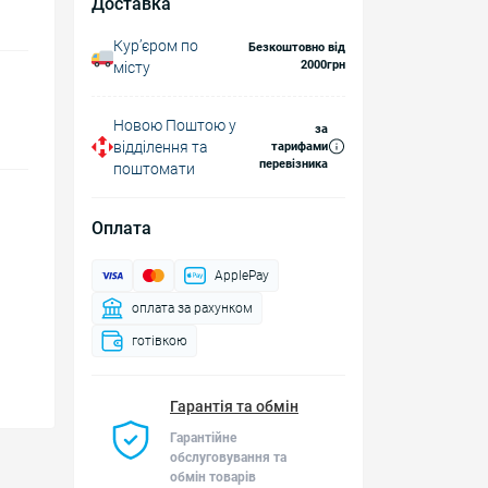
Доставка
Курʼєром по
Безкоштовно від
2000грн
місту
Новою Поштою у
за
відділення та
тарифами
перевізника
поштомати
Оплата
ApplePay
оплата за рахунком
готівкою
Гарантія та обмін
Гарантійне
обслуговування та
обмін товарів