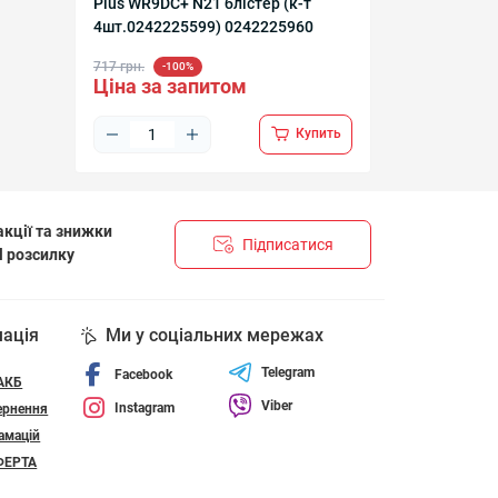
Plus WR9DC+ N21 блістер (к-т
4шт.0242225599) 0242225960
717 грн.
-100%
Ціна за запитом
Купить
кції та знижки
Підписатися
l розсилку
НЦІЙНОСТІ І ПОЛІТИКА ЩОДО ФАЙЛІВ «COOKIE»
мація
Ми у соціальних мережах
Telegram
Facebook
 АКБ
Viber
Instagram
ернення
амацій
ФЕРТА