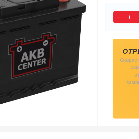
ОТР
Скорист
сам
о
замов