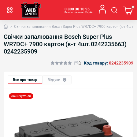
0
0 800 30 10 95
Безкоштовно по Україні
Свічки запалювання Bosch Super Plus WR7DC+ 7900 картон (к-т 4шт.
Свічки запалювання Bosch Super Plus
WR7DC+ 7900 картон (к-т 4шт.0242235663)
0242235909
Код товару:
0242235909
0
Все про товар
Відгуки
0
Закінчується