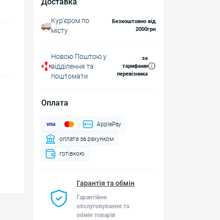
Доставка
Курʼєром по
Безкоштовно від
2000грн
місту
Новою Поштою у
за
відділення та
тарифами
перевізника
поштомати
Оплата
ApplePay
оплата за рахунком
готівкою
Гарантія та обмін
Гарантійне
обслуговування та
обмін товарів