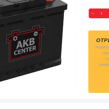
ОТР
Скорист
сам
о
замов