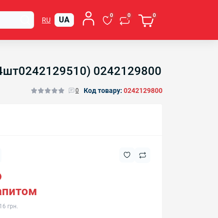
0
0
0
UA
RU
т 4шт0242129510) 0242129800
Код товару:
0242129800
0
запитом
16 грн.