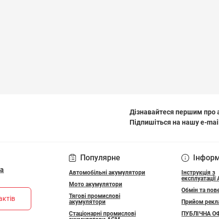
Дізнавайтеся першим про а
Підпишіться на нашу e-mai
ПОЛІТИКА КОНФІДЕ
Популярне
Інфор
ua
Автомобільні акумулятори
Інструкція з
експлуатації
Мото акумулятори
Обмін та пов
Тягові промислові
актів
акумулятори
Прийом рекл
Стаціонарні промислові
ПУБЛІЧНА О