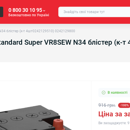
0 800 30 10 95
Безкоштовно по Україні
N34 блістер (к-т 4шт0242129510) 0242129800
tandard Super VR8SEW N34 блістер (к-
В наявності
916 грн.
-100%
Ціна за 
Ви заощаджуєте:
9