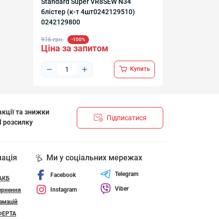
Standard Super VR8SEW N34
блістер (к-т 4шт0242129510)
0242129800
916 грн.
-100%
Ціна за запитом
Купить
кції та знижки
Підписатися
l розсилку
НЦІЙНОСТІ І ПОЛІТИКА ЩОДО ФАЙЛІВ «COOKIE»
мація
Ми у соціальних мережах
Telegram
Facebook
 АКБ
Viber
Instagram
ернення
амацій
ФЕРТА