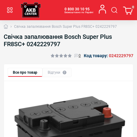
0
0 800 30 10 95
Безкоштовно по Україні
Свічка запалювання Bosch Super Plus FR8SC+ 0242229797
Свічка запалювання Bosch Super Plus
FR8SC+ 0242229797
Код товару:
0242229797
0
Все про товар
Відгуки
0