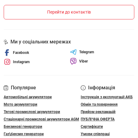
Перейти до контактів
Ми у соціальних мережах
Telegram
Facebook
Viber
Instagram
Популярне
Інформація
Автомобільні акумулятори
Інструкція з експлуатації АКБ
Мото акумулятори
Обмін та повернення
Тягові промислові акумулятори
Прийом рекламацій
Стаціонарні промислові акумулятори АGM
ПУБЛІЧНА ОФЕРТА
Бензинові генератори
Сертифікати
Газ\бензин генератори
Умови співпраці