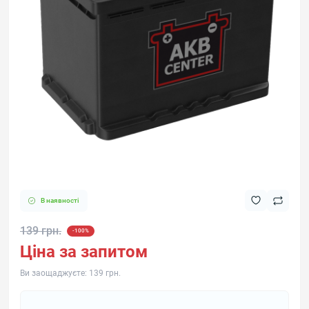
В наявності
139 грн.
-100%
Ціна за запитом
Ви заощаджуєте:
139 грн.