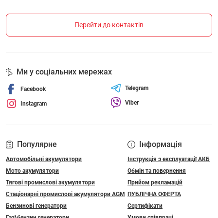
Перейти до контактів
Ми у соціальних мережах
Telegram
Facebook
Viber
Instagram
Популярне
Інформація
Автомобільні акумулятори
Інструкція з експлуатації АКБ
Мото акумулятори
Обмін та повернення
Тягові промислові акумулятори
Прийом рекламацій
Стаціонарні промислові акумулятори АGM
ПУБЛІЧНА ОФЕРТА
Бензинові генератори
Сертифікати
Газ\бензин генератори
Умови співпраці