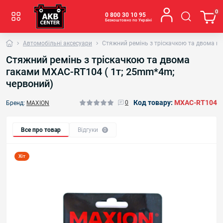
0
0 800 30 10 95
Безкоштовно по Україні
Автомобільні аксесуари
Стяжний ремінь з тріскачкою та двома г
Стяжний ремінь з тріскачкою та двома
гаками МXAC-RT104 ( 1т; 25mm*4m;
червоний)
Код товару:
МXAC-RT104
0
Бренд:
MAXION
Все про товар
Відгуки
0
Хіт