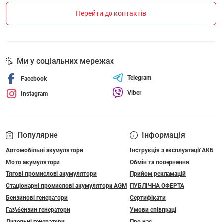
Перейти до контактів
Ми у соціальних мережах
Telegram
Facebook
Viber
Instagram
Популярне
Інформація
Автомобільні акумулятори
Інструкція з експлуатації АКБ
Мото акумулятори
Обмін та повернення
Тягові промислові акумулятори
Прийом рекламацій
Стаціонарні промислові акумулятори АGM
ПУБЛІЧНА ОФЕРТА
Бензинові генератори
Сертифікати
Газ\бензин генератори
Умови співпраці
Дизельні генератори
Про нас