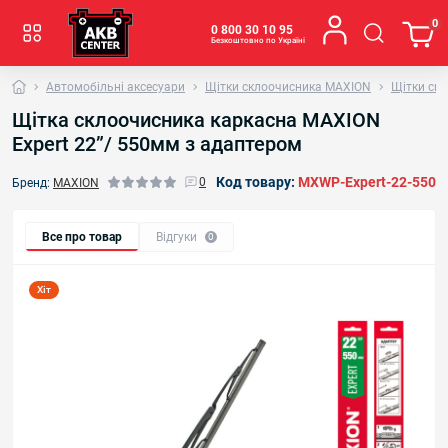
0
0 800 30 10 95
Безкоштовно по Україні
Автомобільні аксесуари
Щітки склоочисника MAXION
Щітки ск
Щітка склоочисника каркасна MAXION
Expert 22”/ 550мм з адаптером
Код товару:
MXWP-Expert-22-550
0
Бренд:
MAXION
Все про товар
Відгуки
0
Хіт