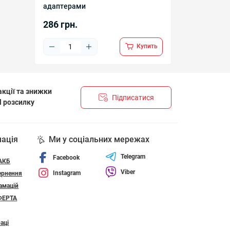
адаптерами
286 грн.
Купить
кції та знижки
Підписатися
l розсилку
НЦІЙНОСТІ І ПОЛІТИКА ЩОДО ФАЙЛІВ «COOKIE»
мація
Ми у соціальних мережах
Telegram
Facebook
 АКБ
Viber
Instagram
ернення
амацій
ФЕРТА
аці