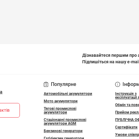
Дізнавайтеся першим про а
Підпишіться на нашу e-mai
ПОЛІТИКА КОНФІДЕ
Популярне
Інфор
ua
Автомобільні акумулятори
Інструкція з
експлуатації
Мото акумулятори
Обмін та пов
Тягові промислові
актів
акумулятори
Прийом рекл
Стаціонарні промислові
ПУБЛІЧНА О
акумулятори АGM
Сертифікати
Бензинові генератори
Умови співпр
Газ\бензин генератори