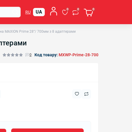
0
0
0
UA
RU
на MAXION Prime 28”/ 700мм з 8 адаптерами
аптерами
Код товару:
MXWP-Prime-28-700
0