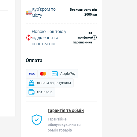
Курʼєром по
Безкоштовно від
2000грн
місту
Новою Поштою у
за
відділення та
тарифами
перевізника
поштомати
Оплата
ApplePay
оплата за рахунком
готівкою
Гарантія та обмін
Гарантійне
обслуговування та
обмін товарів