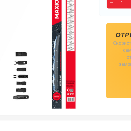
ОТР
Скорист
сам
о
замов