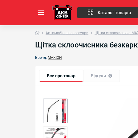
Каталог товарів
Автомобільні аксесуари
Щітки склоочисника MA
Щітка склоочисника безкарк
Бренд:
MAXION
Все про товар
Відгуки
0