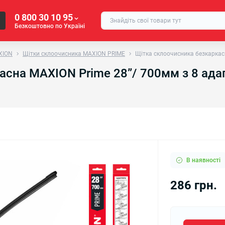
0 800 30 10 95
Безкоштовно по Україні
XION
Щітки склоочисника MAXION PRIME
Щітка склоочисника безкаркас
асна MAXION Prime 28”/ 700мм з 8 ад
В наявності
286 грн.