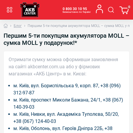
0
0 800 30 10 95
Безкоштовно по Україні
Блог
Першим 5-ти покупцям акумулятора MOLL – сумка MOLL у по
Першим 5-ти покупцям акумулятора MOLL –
сумка MOLL у подарунок!*
Отримати сумку можна оформивши замовлення
на сайті akbcenter.com.ua або у фірмових
магазинах «АКБ Центр» в м. Києві:
м. Київ, вул. Бориспільська 9, корп. 87, +38 (096)
312-97-87
м. Київ, проспект Миколи Бажана, 24/1, +38 (067)
140-39-03
м. Київ, Нивки, вул. Академіка Туполєва, 50/20,
+38 (067) 124-40-03
м. Київ, Оболонь, вул. Героїв Дніпра 22Б, +38