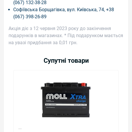
(067) 132-38-28
Софіївська Борщагівка, вул. Київська, 74, +38
(067) 398-26-89
Акція діє з 12 червня 2023 року до закінчення
подарунків в магазинах. * Під подарунком мається
на увазі придбання за 0,01 грн.
Супутні товари