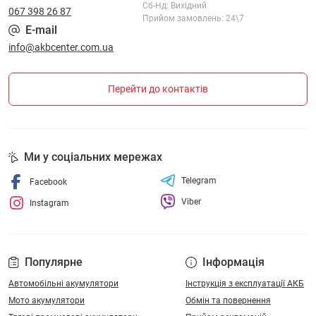
Сб-Нд: Вихідний
067 398 26 87
Прийом замовлень: 24\7
E-mail
info@akbcenter.com.ua
Перейти до контактів
Ми у соціальних мережах
Telegram
Facebook
Viber
Instagram
Популярне
Інформація
Автомобільні акумулятори
Інструкція з експлуатації АКБ
Мото акумулятори
Обмін та повернення