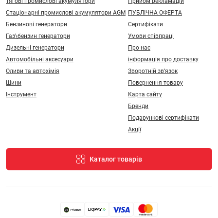
Тягові промислові акумулятори
Прийом рекламацій
Стаціонарні промислові акумулятори АGM
ПУБЛІЧНА ОФЕРТА
Бензинові генератори
Сертифікати
Газ\бензин генератори
Умови співпраці
Дизельні генератори
Про нас
Автомобільні аксесуари
інформація про доставку
Оливи та автохімія
Зворотній зв’язок
Шини
Повернення товару
Інструмент
Карта сайту
Бренди
Подарункові сертифікати
Акції
Каталог товарів