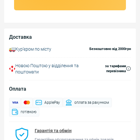
Доставка
Курʼєром по місту
Безкоштовно від 2000грн
Новою Поштою у відділення та
за тарифами
перевізника
поштомати
Оплата
ApplePay
оплата за рахунком
готівкою
Гарантія та обмін
Гарантійне обслуговування та обмін товарів