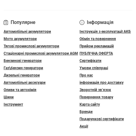
Популярне
Інформація
Автомобільні акумулятори
Інструкція з експлуатації АКБ
Мото акумулятори
Обмін та повернення
Тягові промислові акумулятори
Прийом рекламацій
Стаціонарні промислові акумулятори АGM
ПУБЛІЧНА ОФЕРТА
Бензинові генератори
Сертифікати
Газ\бензин генератори
Умови співпраці
Дизельні генератори
Про нас
Автомобільні аксесуари
інформація про доставку
Оливи та автохімія
Зворотній зв’язок
Шини
Повернення товару
Інструмент
Карта сайту
Бренди
Подарункові сертифікати
Акції