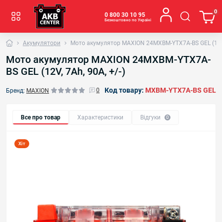
0
0 800 30 10 95
Безкоштовно по Україні
Акумулятори
Мото акумулятор MAXION 24MXBM-YTX7A-BS GEL (12V, 
Мото акумулятор MAXION 24MXBM-YTX7A-
BS GEL (12V, 7Ah, 90A, +/-)
Код товару:
MXBM-YTX7A-BS GEL
0
Бренд:
MAXION
Все про товар
Характеристики
Відгуки
0
Хіт