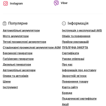
Viber
Instagram
Популярне
Інформація
Автомобільні акумулятори
Інструкція з експлуатації АКБ
Мото акумулятори
Обмін та повернення
Тягові промислові акумулятори
Прийом рекламацій
Стаціонарні промислові акумулятори АGM
ПУБЛІЧНА ОФЕРТА
Бензинові генератори
Сертифікати
Газ\бензин генератори
Умови співпраці
Дизельні генератори
Про нас
Автомобільні аксесуари
інформація про доставку
Оливи та автохімія
Зворотній зв’язок
Шини
Повернення товару
Інструмент
Карта сайту
Бренди
Подарункові сертифікати
Акції