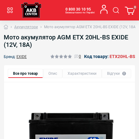
0
0 800 30 10 95
Безкоштовно по Україні
Акумулятори
Мото акумулятор AGM ETX 20HL-BS EXIDE (12V, 18A)
Мото акумулятор AGM ETX 20HL-BS EXIDE
(12V, 18A)
Код товару:
ETX20HL-BS
0
Бренд:
EXIDE
Все про товар
Опис
Характеристики
Відгуки
0