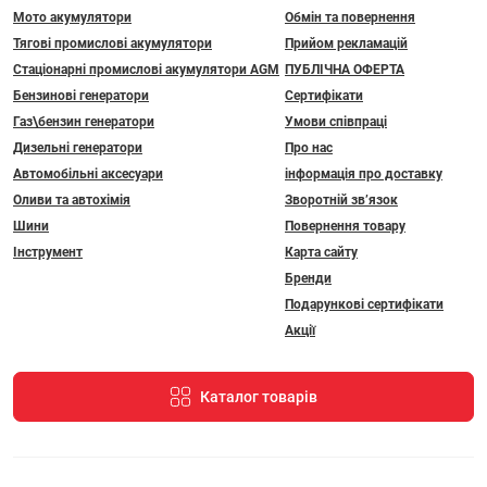
Мото акумулятори
Обмін та повернення
Тягові промислові акумулятори
Прийом рекламацій
Стаціонарні промислові акумулятори АGM
ПУБЛІЧНА ОФЕРТА
Бензинові генератори
Сертифікати
Газ\бензин генератори
Умови співпраці
Дизельні генератори
Про нас
Автомобільні аксесуари
інформація про доставку
Оливи та автохімія
Зворотній зв’язок
Шини
Повернення товару
Інструмент
Карта сайту
Бренди
Подарункові сертифікати
Акції
Каталог товарів