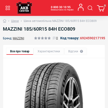
0
0 800 30 10 95
Безкоштовно по Україні
Шини
Шина автомобільна MAZZINI 185/60R15 84H ECO809
MAZZINI 185/60R15 84H ECO809
Код товару:
6924590217195
0
Бренд:
MAZZINI
Все про товар
Характеристики
Відгуки
0