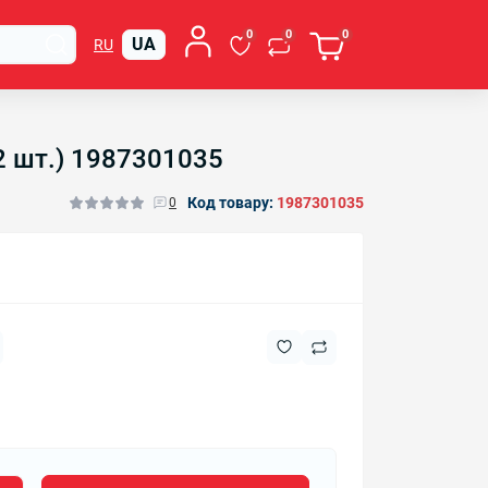
0
0
0
UA
RU
2 шт.) 1987301035
Код товару:
1987301035
0