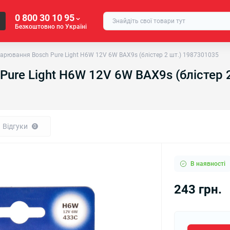
0 800 30 10 95
Безкоштовно по Україні
рювання Bosch Pure Light H6W 12V 6W BAX9s (блістер 2 шт.) 1987301035
ure Light H6W 12V 6W BAX9s (блістер 
Відгуки
0
В наявності
243 грн.