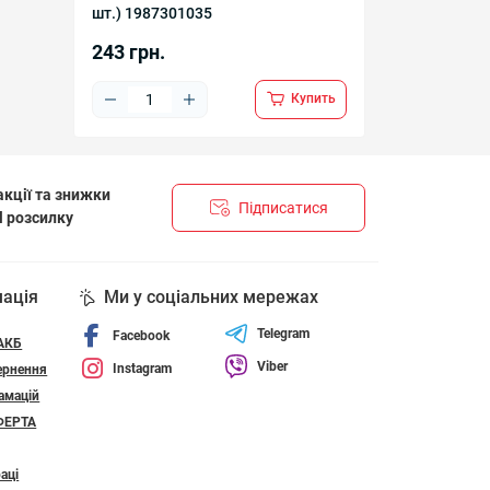
шт.) 1987301035
243 грн.
Купить
кції та знижки
Підписатися
l розсилку
НЦІЙНОСТІ І ПОЛІТИКА ЩОДО ФАЙЛІВ «COOKIE»
мація
Ми у соціальних мережах
Telegram
Facebook
 АКБ
Viber
Instagram
ернення
амацій
ФЕРТА
аці