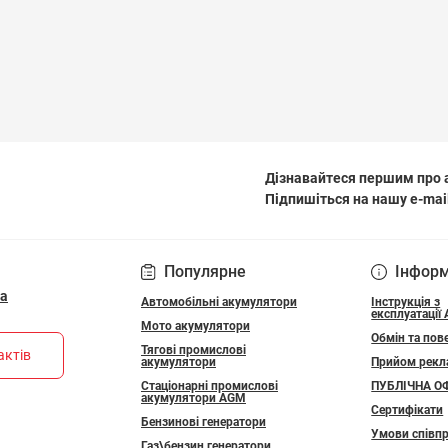
Дізнавайтеся першим про а
Підпишіться на нашу e-mai
ПОЛІТИКА КОНФІДЕ
Популярне
Інфор
ua
Автомобільні акумулятори
Інструкція з
експлуатації
Мото акумулятори
Обмін та пов
Тягові промислові
актів
акумулятори
Прийом рекл
Стаціонарні промислові
ПУБЛІЧНА О
акумулятори АGM
Сертифікати
Бензинові генератори
Умови співпр
Газ\бензин генератори