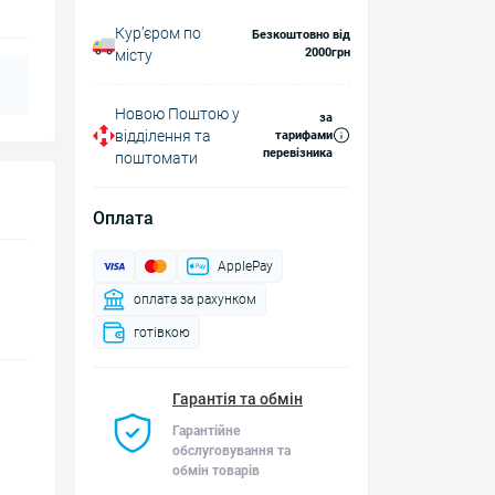
Курʼєром по
Безкоштовно від
2000грн
місту
Новою Поштою у
за
відділення та
тарифами
перевізника
поштомати
Оплата
ApplePay
оплата за рахунком
готівкою
Гарантія та обмін
Гарантійне
обслуговування та
обмін товарів