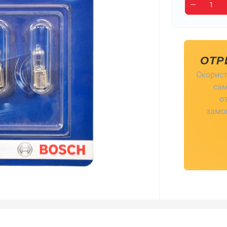
ОТР
Скорист
сам
о
замов