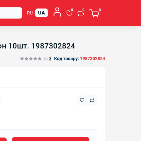
0
0
0
UA
RU
он 10шт. 1987302824
Код товару:
1987302824
0