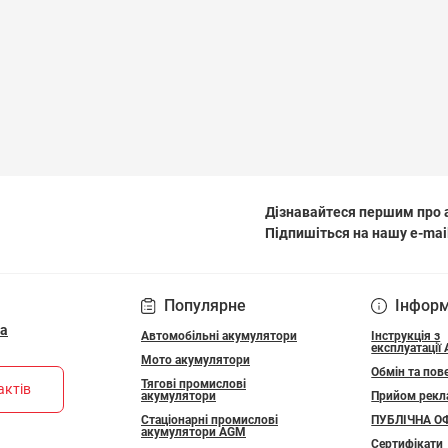
Дізнавайтеся першим про а
Підпишіться на нашу e-mai
ПОЛІТИКА КОНФІДЕ
Популярне
Інфор
ua
Автомобільні акумулятори
Інструкція з
експлуатації
Мото акумулятори
Обмін та пов
Тягові промислові
актів
акумулятори
Прийом рекл
Стаціонарні промислові
ПУБЛІЧНА О
акумулятори АGM
Сертифікати