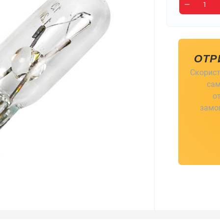
ОТР
Скорист
сам
о
замов