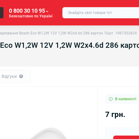
0 800 30 10 95
Безкоштовно по Україні
арювання Bosch Eco W1,2W 12V 1,2W W2x4.6d 286 картон 10шт. 1987302824
Eco W1,2W 12V 1,2W W2x4.6d 286 карт
Відгуки
0
В наявності
7 грн.