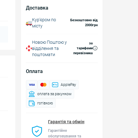
Доставка
Курʼєром по
Безкоштовно від
2000грн
місту
Новою Поштою у
за
відділення та
тарифами
перевізника
поштомати
Оплата
ApplePay
оплата за рахунком
готівкою
Гарантія та обмін
Гарантійне
обслуговування та