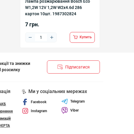
Лампа розжарювання Bosch Eco
W1,2W 12V 1,2W W2x4.6d 286
картон 10шт. 1987302824
7 грн.
Купить
кції та знижки
Підписатися
l розсилку
НЦІЙНОСТІ І ПОЛІТИКА ЩОДО ФАЙЛІВ «COOKIE»
мація
Ми у соціальних мережах
Telegram
Facebook
 АКБ
Viber
Instagram
ернення
амацій
ФЕРТА