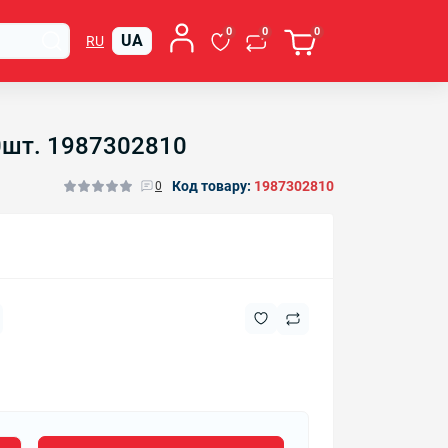
0
0
0
UA
RU
0шт. 1987302810
Код товару:
1987302810
0