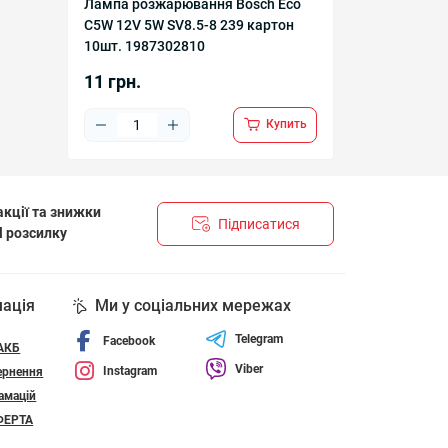
Лампа розжарювання Bosch Eco
C5W 12V 5W SV8.5-8 239 картон
10шт. 1987302810
11 грн.
Купить
кції та знижки
Підписатися
l розсилку
НЦІЙНОСТІ І ПОЛІТИКА ЩОДО ФАЙЛІВ «COOKIE»
мація
Ми у соціальних мережах
Telegram
Facebook
 АКБ
Viber
Instagram
ернення
амацій
ФЕРТА