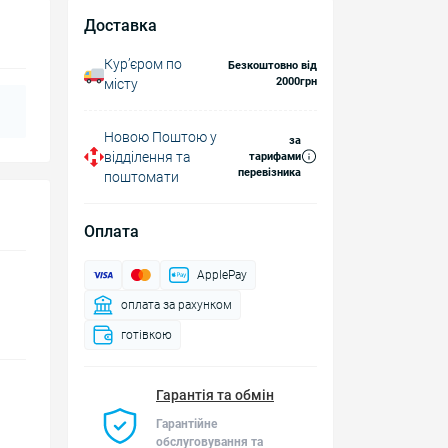
Доставка
Курʼєром по
Безкоштовно від
2000грн
місту
Новою Поштою у
за
відділення та
тарифами
перевізника
поштомати
Оплата
ApplePay
оплата за рахунком
готівкою
Гарантія та обмін
Гарантійне
обслуговування та