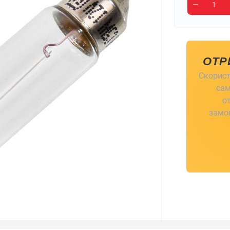
ОТР
Скорист
сам
о
замов