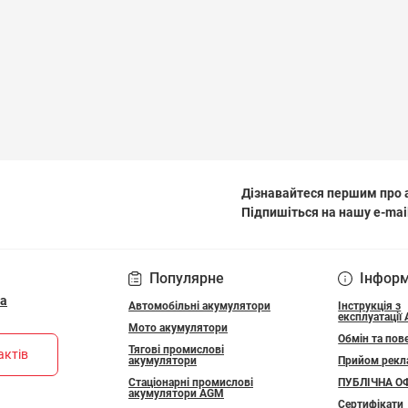
Дізнавайтеся першим про а
Підпишіться на нашу e-mai
ПОЛІТИКА КОНФІДЕ
Популярне
Інфор
ua
Автомобільні акумулятори
Інструкція з
експлуатації
Мото акумулятори
Обмін та пов
Тягові промислові
актів
акумулятори
Прийом рекл
Стаціонарні промислові
ПУБЛІЧНА О
акумулятори АGM
Сертифікати