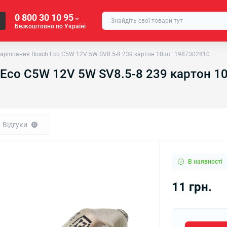
0 800 30 10 95
Безкоштовно по Україні
арювання Bosch Eco C5W 12V 5W SV8.5-8 239 картон 10шт. 1987302810
Eco C5W 12V 5W SV8.5-8 239 картон 1
Відгуки
0
В наявності
11 грн.