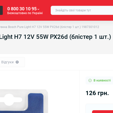
0 800 30 10 95
Безкоштовно по Україні
енна Bosch Pure Light H7 12V 55W PX26d (блістер 1 шт.) 1987301012
Light H7 12V 55W PX26d (блістер 1 шт.
Відгуки
0
В наявності
126 грн.