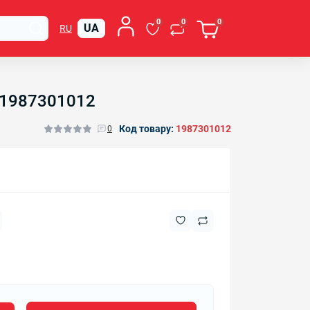
0
0
0
UA
RU
) 1987301012
Код товару:
1987301012
0