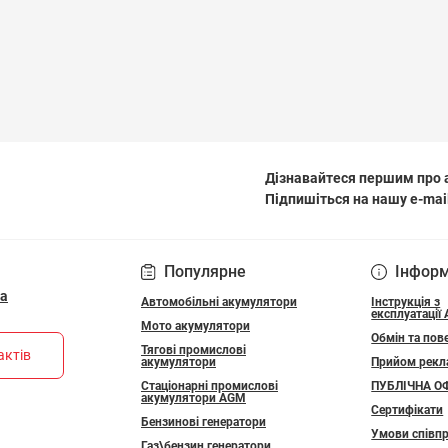
Дізнавайтеся першим про а
Підпишіться на нашу e-mai
ПОЛІТИКА КОНФІДЕ
Популярне
Інфор
ua
Автомобільні акумулятори
Інструкція з
експлуатації
Мото акумулятори
Обмін та пов
Тягові промислові
актів
акумулятори
Прийом рекл
Стаціонарні промислові
ПУБЛІЧНА О
акумулятори АGM
Сертифікати
Бензинові генератори
Умови співпр
Газ\бензин генератори