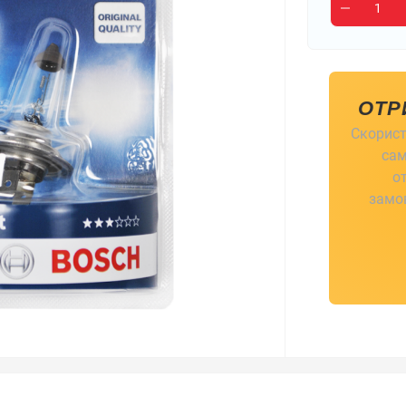
ОТР
Скорист
сам
о
замов