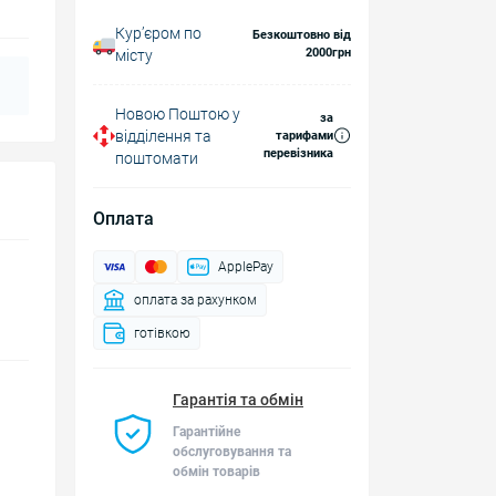
Курʼєром по
Безкоштовно від
2000грн
місту
Новою Поштою у
за
відділення та
тарифами
перевізника
поштомати
Оплата
ApplePay
оплата за рахунком
готівкою
Гарантія та обмін
Гарантійне
обслуговування та
обмін товарів