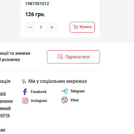
1987301012
126 грн.
Купить
кції та знижки
Підписатися
l розсилку
НЦІЙНОСТІ І ПОЛІТИКА ЩОДО ФАЙЛІВ «COOKIE»
мація
Ми у соціальних мережах
Telegram
Facebook
 АКБ
Viber
Instagram
ернення
амацій
ФЕРТА
аці