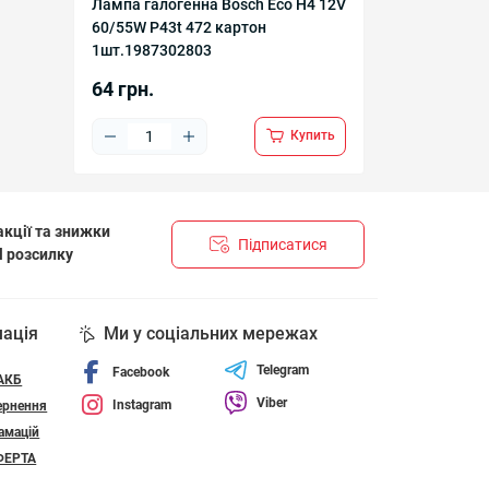
Лампа галогенна Bosch Eco H4 12V
60/55W P43t 472 картон
1шт.1987302803
64 грн.
Купить
кції та знижки
Підписатися
l розсилку
НЦІЙНОСТІ І ПОЛІТИКА ЩОДО ФАЙЛІВ «COOKIE»
мація
Ми у соціальних мережах
Telegram
Facebook
 АКБ
Viber
Instagram
ернення
амацій
ФЕРТА