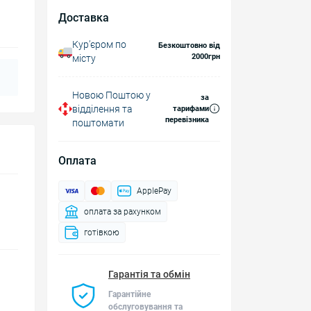
Доставка
Курʼєром по
Безкоштовно від
2000грн
місту
Новою Поштою у
за
відділення та
тарифами
перевізника
поштомати
Оплата
ApplePay
оплата за рахунком
готівкою
Гарантія та обмін
Гарантійне
обслуговування та