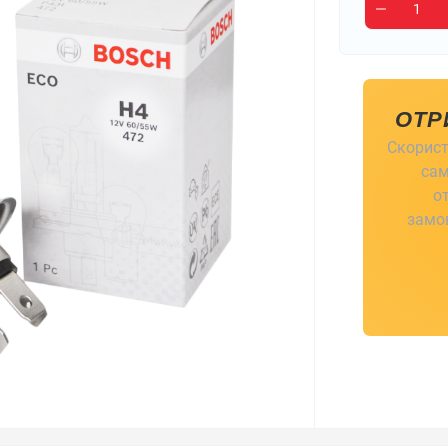
ОТР
Скорист
сам
о
замов