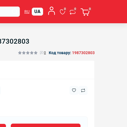
0
0
0
UA
RU
987302803
Код товару:
1987302803
0