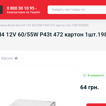
0 800 30 10 95
Безкоштовно по Україні
енна Bosch Eco H4 12V 60/55W P43t 472 картон 1шт.1987302803
H4 12V 60/55W P43t 472 картон 1шт.1
Відгуки
0
В наявності
64 грн.