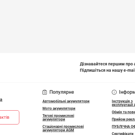
Дізнавайтеся першим про а
Підпишіться на нашу e-mai
ПОЛІТИКА КОНФІДЕ
Популярне
Інфор
ua
Автомобільні акумулятори
Інструкція з
експлуатації
Мото акумулятори
Обмін та пов
Тягові промислові
актів
акумулятори
Прийом рекл
Стаціонарні промислові
ПУБЛІЧНА О
акумулятори АGM
Сертифікати