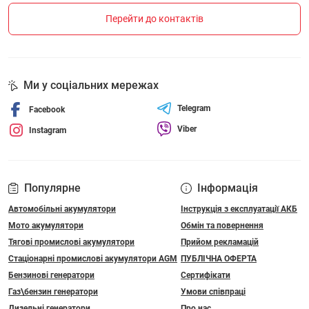
Перейти до контактів
Ми у соціальних мережах
Telegram
Facebook
Viber
Instagram
Популярне
Інформація
Автомобільні акумулятори
Інструкція з експлуатації АКБ
Мото акумулятори
Обмін та повернення
Тягові промислові акумулятори
Прийом рекламацій
Стаціонарні промислові акумулятори АGM
ПУБЛІЧНА ОФЕРТА
Бензинові генератори
Сертифікати
Газ\бензин генератори
Умови співпраці
Дизельні генератори
Про нас