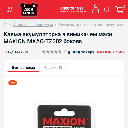
0
0 800 30 10 95
Безкоштовно по Україні
Автомобільні аксесуари
Клема акумуляторна з вимикачем маси 
Клема акумуляторна з вимикачем маси
MAXION MXAC-TZS02 бокова
Код товару:
MAXION TZS02
0
Бренд:
MAXION
Все про товар
Відгуки
0
Хіт