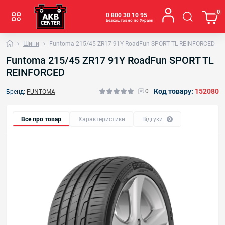
0
0 800 30 10 95
Безкоштовно по Україні
Шини
Funtoma 215/45 ZR17 91Y RoadFun SPORT TL REINFORCED
Funtoma 215/45 ZR17 91Y RoadFun SPORT TL
REINFORCED
Код товару:
152080
0
Бренд:
FUNTOMA
Все про товар
Характеристики
Відгуки
0