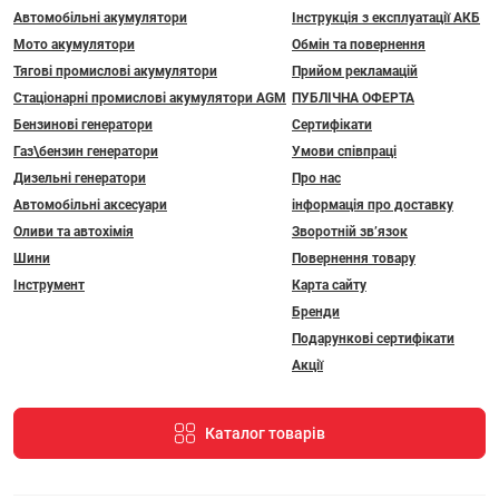
Автомобільні акумулятори
Інструкція з експлуатації АКБ
Мото акумулятори
Обмін та повернення
Тягові промислові акумулятори
Прийом рекламацій
Стаціонарні промислові акумулятори АGM
ПУБЛІЧНА ОФЕРТА
Бензинові генератори
Сертифікати
Газ\бензин генератори
Умови співпраці
Дизельні генератори
Про нас
Автомобільні аксесуари
інформація про доставку
Оливи та автохімія
Зворотній зв’язок
Шини
Повернення товару
Інструмент
Карта сайту
Бренди
Подарункові сертифікати
Акції
Каталог товарів