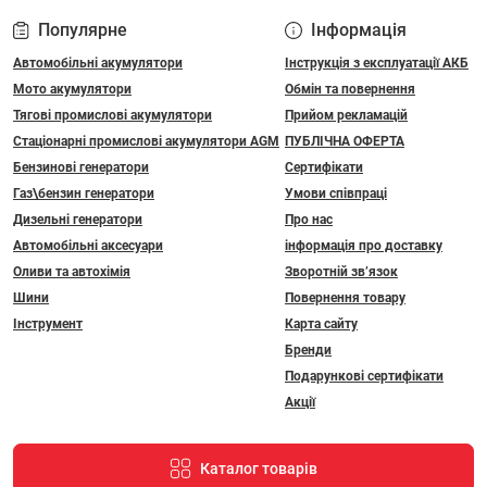
Популярне
Інформація
Автомобільні акумулятори
Інструкція з експлуатації АКБ
Мото акумулятори
Обмін та повернення
Тягові промислові акумулятори
Прийом рекламацій
Стаціонарні промислові акумулятори АGM
ПУБЛІЧНА ОФЕРТА
Бензинові генератори
Сертифікати
Газ\бензин генератори
Умови співпраці
Дизельні генератори
Про нас
Автомобільні аксесуари
інформація про доставку
Оливи та автохімія
Зворотній зв’язок
Шини
Повернення товару
Інструмент
Карта сайту
Бренди
Подарункові сертифікати
Акції
Каталог товарів