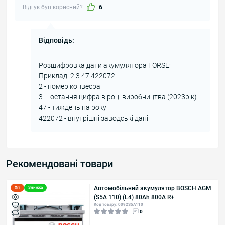
Відгук був корисний?
6
Відповідь:
Розшифровка дати акумулятора FORSE:
Приклад: 2 3 47 422072
2 - номер конвеєра
3 – остання цифра в році виробництва (2023рік)
47 - тиждень на року
422072 - внутрішні заводські дані
Рекомендовані товари
Автомобільний акумулятор BOSCH AGM
Хіт
Знижка
(S5A 110) (L4) 80Ah 800A R+
Код товару: 0092S5A110
0